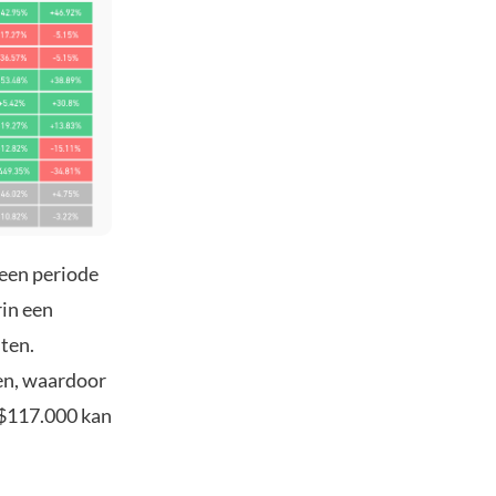
 een periode
rin een
ten.
oen, waardoor
 $117.000 kan