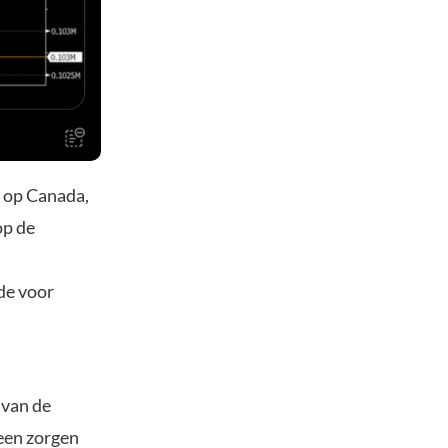
n op Canada,
op de
de voor
 van de
geen zorgen