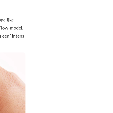
gelijke
-Flow-model,
s een “intens