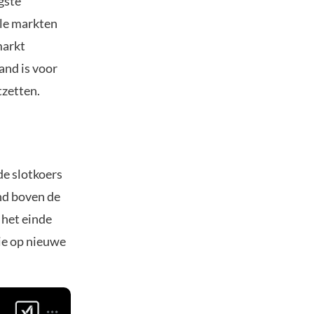
gste
ële markten
markt
and is voor
tzetten.
e slotkoers
nd boven de
 het einde
ie op nieuwe