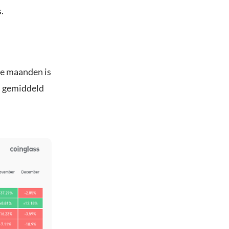
.
de maanden is
i gemiddeld