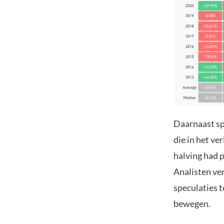
Daarnaast spe
die in het ve
halving had 
Analisten ve
speculaties 
bewegen.