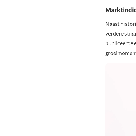
Marktindic
Naast histor
verdere stij
publiceerde 
groeimoment