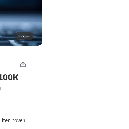
Bitcoin
$100K
n
luiten boven