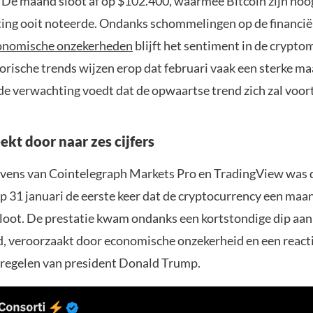
 De maand sloot af op $102.400, waarmee Bitcoin zijn hoo
ing ooit noteerde. Ondanks schommelingen op de financi
onomische onzekerheden
blijft het sentiment in de crypto
torische trends wijzen erop dat februari vaak een sterke ma
de verwachting voedt dat de opwaartse trend zich zal voor
ekt door naar zes cijfers
vens van Cointelegraph Markets Pro en TradingView was d
op 31 januari de eerste keer dat de cryptocurrency een maa
loot. De prestatie kwam ondanks een kortstondige dip aan
, veroorzaakt door economische onzekerheid en een react
regelen van president Donald Trump.