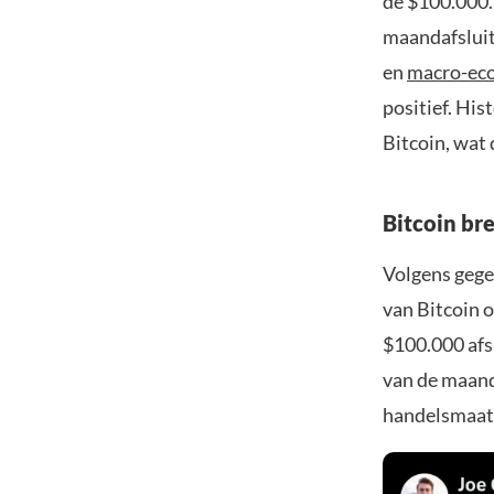
de $100.000.
maandafsluit
en
macro-ec
positief. His
Bitcoin, wat 
Bitcoin bre
Volgens gege
van Bitcoin 
$100.000 afs
van de maand
handelsmaat