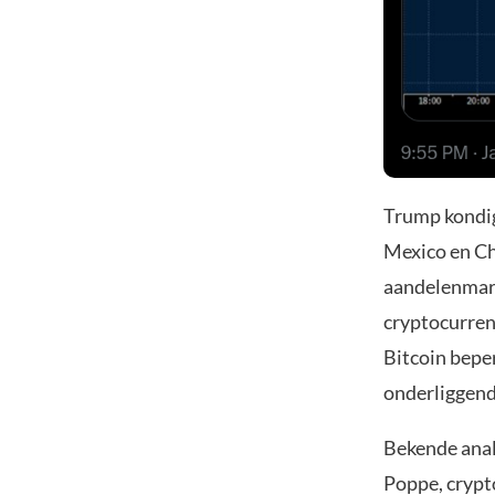
Trump kondig
Mexico en Ch
aandelenmarkt
cryptocurren
Bitcoin beper
onderliggend
Bekende anali
Poppe, crypt