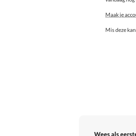
Maak je accou
Mis deze kans
Wees als eerst