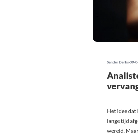
Sander Derks
09-0
Analist
vervang
Het idee dat 
lange tijd af
wereld. Maar