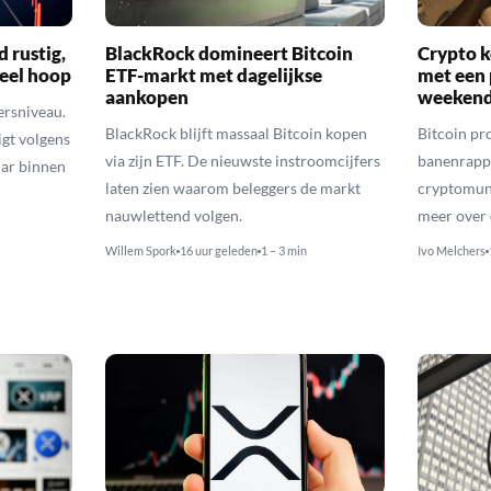
d rustig,
BlackRock domineert Bitcoin
Crypto k
veel hoop
ETF-markt met dagelijkse
met een 
aankopen
weekend
ersniveau.
BlackRock blijft massaal Bitcoin kopen
Bitcoin pro
igt volgens
via zijn ETF. De nieuwste instroomcijfers
banenrappo
lar binnen
laten zien waarom beleggers de markt
cryptomunt
nauwlettend volgen.
meer over 
Willem Spork
16 uur geleden
1 – 3 min
Ivo Melchers