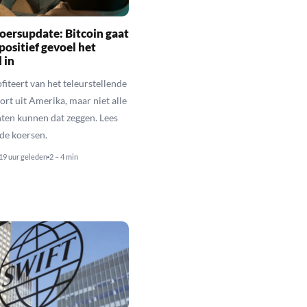
oersupdate: Bitcoin gaat
positief gevoel het
 in
fiteert van het teleurstellende
rt uit Amerika, maar niet alle
en kunnen dat zeggen. Lees
de koersen.
19 uur geleden
2 – 4 min