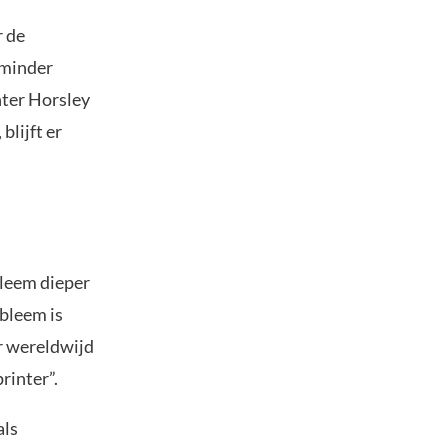
r de
 minder
nter Horsley
blijft er
bleem dieper
bleem is
r wereldwijd
rinter”.
als