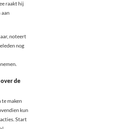
e raakt hij
m aan
aar, noteert
geleden nog
oenemen.
 over de
n te maken
Bovendien kun
acties. Start
o!