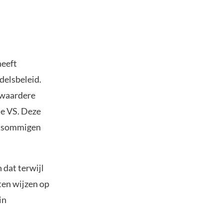
heeft
delsbeleid.
 zwaardere
de VS. Deze
or sommigen
 dat terwijl
ten wijzen op
in