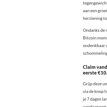
tegengewicht
aan een groe
herziening to
Ondanks de re
Bitcoin mome
ondenkbaar w
schommelinge
Claim vand
eerste €10
Grijp deze u
via de knop h
je 7 dagen la
vandaag nog e