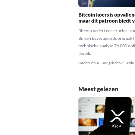
Bitcoin koers is opvallen
maar dit patroon biedt 
Bitcoin nadert een cruciaal ko
Bij een bevestigde doorbraak l
technische analyse 76.000 dol
bereik.
Sander Derks
15 uur geleden
2 – 3 min
Meest gelezen