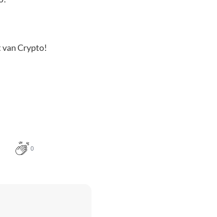
t van Crypto!
0