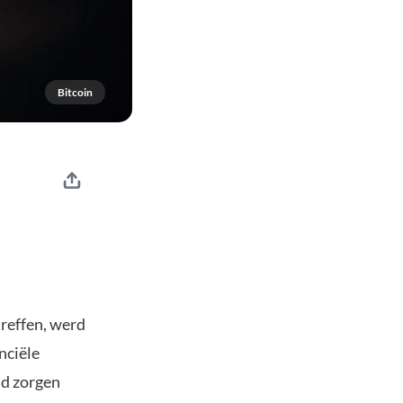
Bitcoin
treffen, werd
nciële
id zorgen