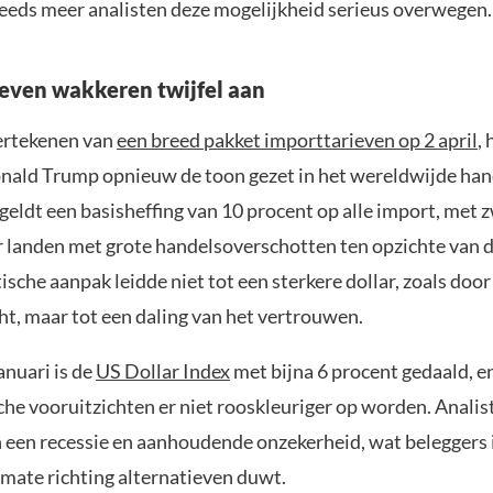
teeds meer analisten deze mogelijkheid serieus overwegen.
even wakkeren twijfel aan
ertekenen van
een breed pakket importtarieven op 2 april
, 
nald Trump opnieuw de toon gezet in het wereldwijde han
 geldt een basisheffing van 10 procent op alle import, met
r landen met grote handelsoverschotten ten opzichte van 
ische aanpak leidde niet tot een sterkere dollar, zoals do
t, maar tot een daling van het vertrouwen.
anuari is de
US Dollar Index
met bijna 6 procent gedaald, en
he vooruitzichten er niet rooskleuriger op worden. Analis
an een recessie en aanhoudende onzekerheid, wat beleggers 
ate richting alternatieven duwt.