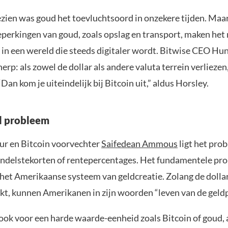
ezien was goud het toevluchtsoord in onzekere tijden. Maa
eperkingen van goud, zoals opslag en transport, maken het
k in een wereld die steeds digitaler wordt. Bitwise CEO Hu
erp: als zowel de dollar als andere valuta terrein verliezen, 
“Dan kom je uiteindelijk bij Bitcoin uit,” aldus Horsley.
l probleem
ur en Bitcoin voorvechter
Saifedean Ammous
ligt het pro
andelstekorten of rentepercentages. Het fundamentele pro
het Amerikaanse systeem van geldcreatie. Zolang de dolla
kt, kunnen Amerikanen in zijn woorden “leven van de geldp
 ook voor een harde waarde-eenheid zoals Bitcoin of goud, 