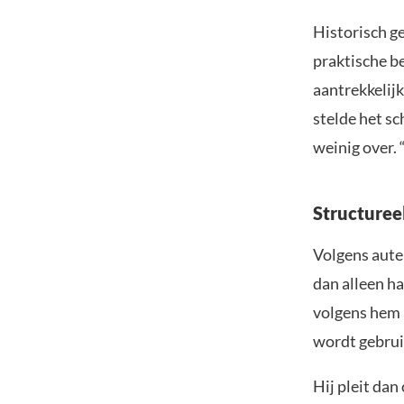
Historisch g
praktische b
aantrekkelij
stelde het sch
weinig over. 
Structuree
Volgens aute
dan alleen h
volgens hem 
wordt gebrui
Hij pleit dan