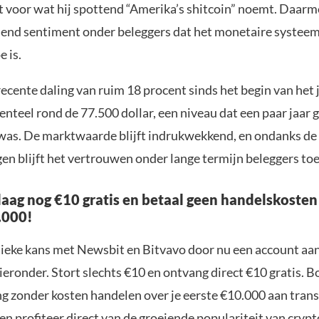
 voor wat hij spottend “Amerika’s shitcoin” noemt. Daarme
iend sentiment onder beleggers dat het monetaire systee
e is.
cente daling van ruim 18 procent sinds het begin van het j
nteel rond de 77.500 dollar, een niveau dat een paar jaar 
as. De marktwaarde blijft indrukwekkend, en ondanks de
n blijft het vertrouwen onder lange termijn beleggers t
aag nog €10 gratis en betaal geen handelskosten
.000!
nieke kans met Newsbit en Bitvavo door nu een account aa
ieronder. Stort slechts €10 en ontvang direct €10 gratis. 
ng zonder kosten handelen over je eerste €10.000 aan trans
n profiteer direct van de groeiende populariteit van crypt