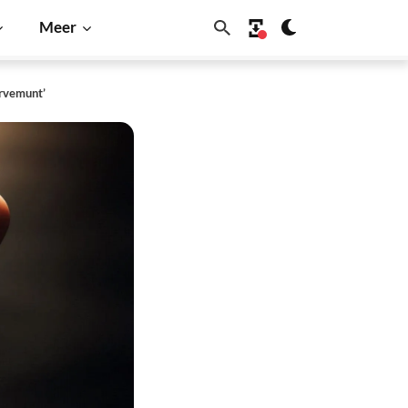
Meer
ervemunt’