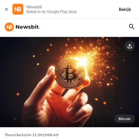
Newsbit
Bekijk
Bekijk in de Google Play store
Bitcoin
Thom Derks
24-11-2025
08:43