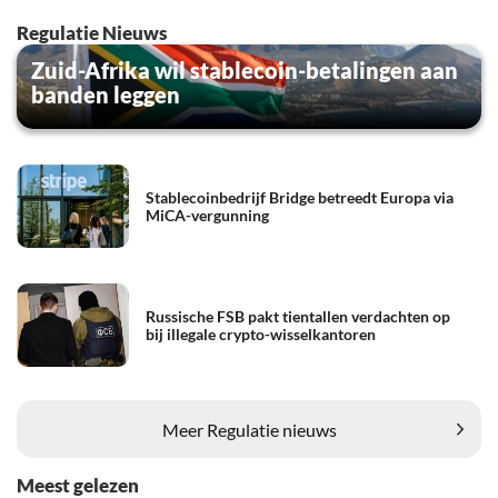
Regulatie Nieuws
Zuid-Afrika wil stablecoin-betalingen aan
banden leggen
Stablecoinbedrijf Bridge betreedt Europa via
MiCA-vergunning
Russische FSB pakt tientallen verdachten op
bij illegale crypto-wisselkantoren
Meer Regulatie nieuws
Meest gelezen