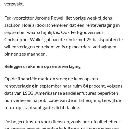
verzwakt.
Fed-voorzitter Jerome Powell liet vorige week tijdens
Jackson Hole al
doorschemeren
dat een renteverlaging in
september waarschijnlijk is. Ook Fed-gouverneur
Christopher Waller gaf aan de rente met 25 basispunten te
willen verlagen en rekent zelfs op meerdere verlagingen
binnen zes maanden.
Beleggers rekenen op renteverlaging
Op de financiële markten steeg de kans op een
renteverlaging in september naar ruim 84 procent, volgens
data van LSEG. Amerikaanse aandelenfutures beperkten
hun verliezen na publicatie van de inflatiecijfers, terwijl de
rente op staatsobligaties licht daalde.
De hogere kosten voor diensten, zoals portefeuillebeheer
en entertainment, zorgden in juli nog wel voor opwaartse