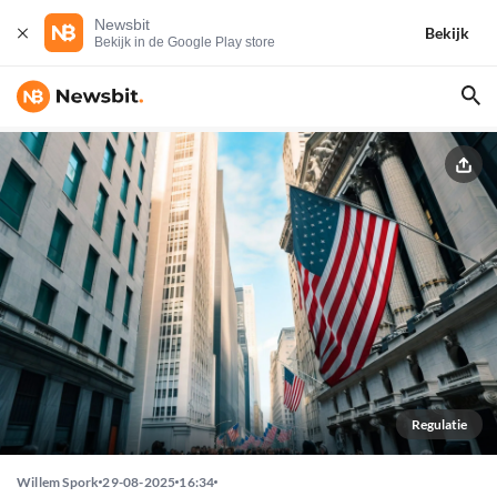
Newsbit
Bekijk
Bekijk in de Google Play store
Regulatie
Willem Spork
29-08-2025
16:34