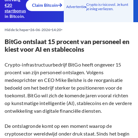
Crypto is risicovol. Je kunt
€20
Claim Bitcoin
Advertentie
je inleg verliezen.
startbonus
in Bitcoin.
Hidde Scheper
26-06-2026
14:20
BitGo ontslaat 15 procent van personeel en
kiest voor AI en stablecoins
Crypto-infrastructuurbedrijf BitGo heeft ongeveer 15
procent van zijn personeel ontslagen. Volgens
medeoprichter en CEO Mike Belshe is de reorganisatie
bedoeld om het bedrijf sterker te positioneren voor de
toekomst. BitGo wil zich de komende jaren vooral richten
op kunstmatige intelligentie (AI), stablecoins en de verdere
ontwikkeling van digitale financiële diensten.
De ontslagronde komt op een moment waarop de
cryptosector wereldwijd onder druk staat. Sinds het begin