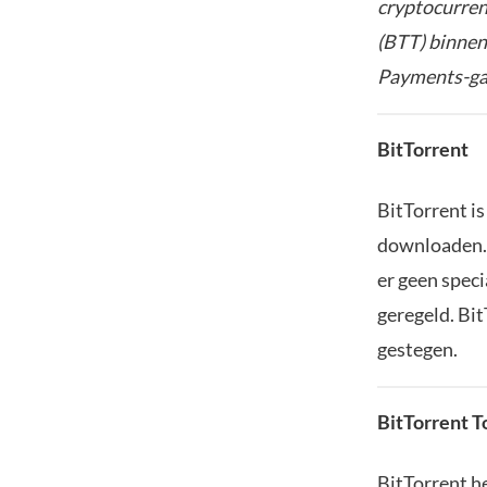
cryptocurren
(BTT) binne
Payments-ga
BitTorrent
BitTorrent i
downloaden. 
er geen speci
geregeld. Bit
gestegen.
BitTorrent T
BitTorrent he