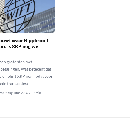
ouwt waar Ripple ooit
n: is XRP nog wel
een grote stap met
betalingen. Wat betekent dat
e en blijft XRP nog nodig voor
nale transacties?
ns
02 augustus 2026
2 – 4 min