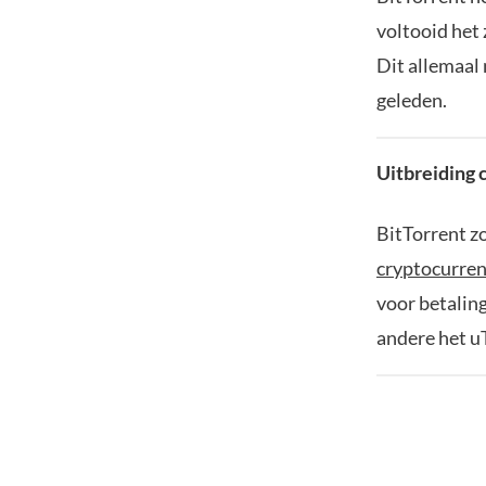
voltooid het 
Dit allemaal
geleden.
Uitbreiding
BitTorrent z
cryptocurren
voor betalin
andere het 