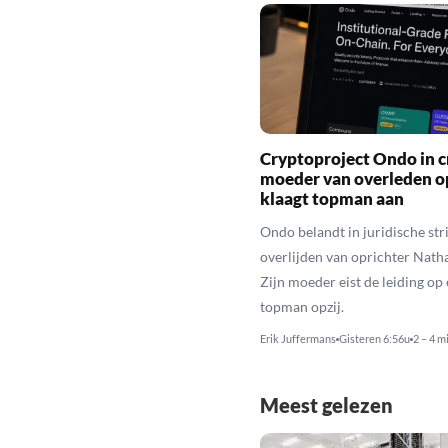
Cryptoproject Ondo in cr
moeder van overleden o
klaagt topman aan
Ondo belandt in juridische stri
overlijden van oprichter Nath
Zijn moeder eist de leiding op 
topman opzij.
Erik Juffermans
Gisteren 6:56u
2 – 4 m
Meest gelezen