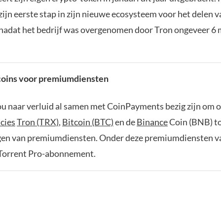
zijn eerste stap in zijn nieuwe ecosysteem voor het delen 
 nadat het bedrijf was overgenomen door Tron ongeveer 6
 coins voor premiumdiensten
ou naar verluid al samen met CoinPayments bezig zijn om 
cies
Tron (TRX)
,
Bitcoin (BTC)
en de
Binance
Coin (BNB) to
gen van premiumdiensten. Onder deze premiumdiensten va
uTorrent Pro-abonnement.