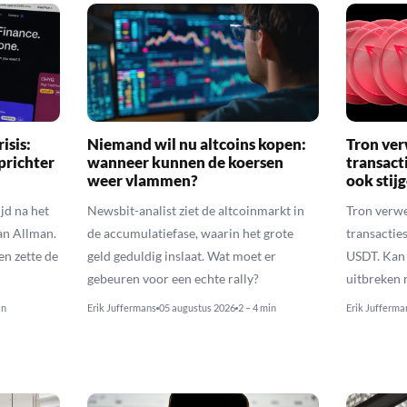
isis:
Niemand wil nu altcoins kopen:
Tron ver
prichter
wanneer kunnen de koersen
transact
weer vlammen?
ook stij
jd na het
Newsbit-analist ziet de altcoinmarkt in
Tron verwe
an Allman.
de accumulatiefase, waarin het grote
transacties
en zette de
geld geduldig inslaat. Wat moet er
USDT. Kan 
gebeuren voor een echte rally?
uitbreken 
in
Erik Juffermans
05 augustus 2026
2 – 4 min
Erik Jufferma