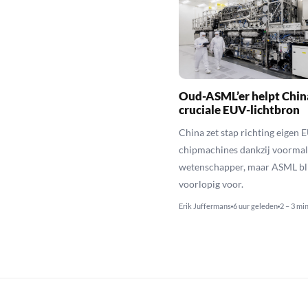
Oud-ASML’er helpt Chin
cruciale EUV-lichtbron
China zet stap richting eigen 
chipmachines dankzij voorma
wetenschapper, maar ASML bli
voorlopig voor.
Erik Juffermans
6 uur geleden
2 – 3 mi