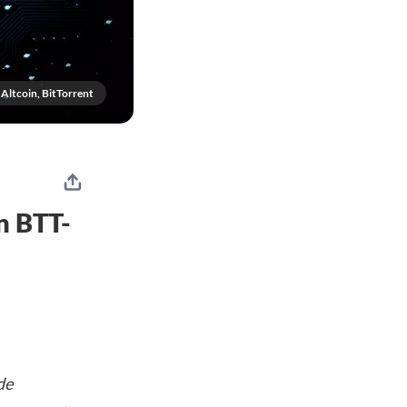
Altcoin, BitTorrent
n BTT-
de