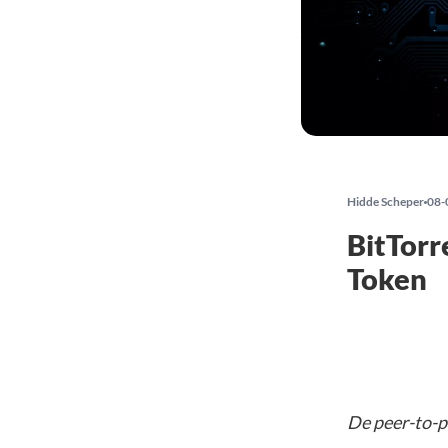
Hidde Scheper
08-
BitTorr
Token
De peer-to-p