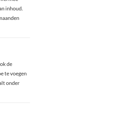
van inhoud.
 maanden
ook de
e te voegen
lt onder