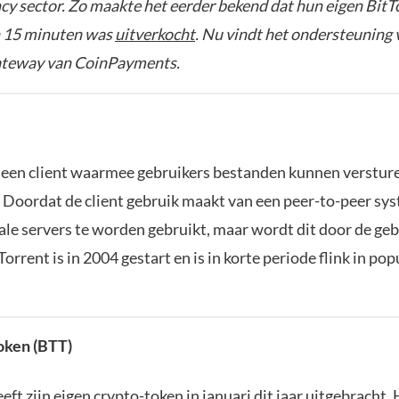
cy sector. Zo maakte het eerder bekend dat hun eigen BitT
n 15 minuten was
uitverkocht
. Nu vindt het ondersteuning 
teway van CoinPayments.
s een client waarmee gebruikers bestanden kunnen verstur
Doordat de client gebruik maakt van een peer-to-peer sy
ale servers te worden gebruikt, maar wordt dit door de geb
Torrent is in 2004 gestart en is in korte periode flink in pop
oken (BTT)
eft zijn eigen crypto-token in januari dit jaar uitgebracht