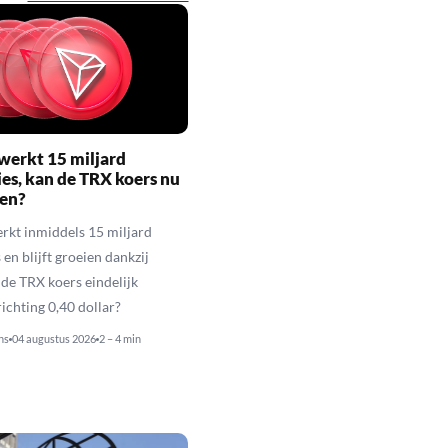
werkt 15 miljard
ies, kan de TRX koers nu
gen?
rkt inmiddels 15 miljard
 en blijft groeien dankzij
de TRX koers eindelijk
richting 0,40 dollar?
ns
04 augustus 2026
2 – 4 min