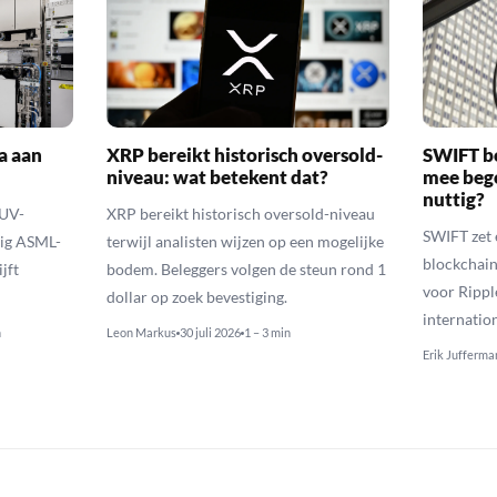
a aan
XRP bereikt historisch oversold-
SWIFT b
niveau: wat betekent dat?
mee bego
nuttig?
EUV-
XRP bereikt historisch oversold-niveau
SWIFT zet 
lig ASML-
terwijl analisten wijzen op een mogelijke
blockchain
jft
bodem. Beleggers volgen de steun rond 1
voor Rippl
dollar op zoek bevestiging.
internatio
n
Leon Markus
30 juli 2026
1 – 3 min
Erik Jufferma