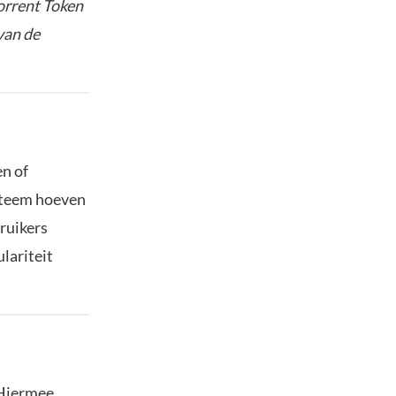
orrent Token
van de
en of
steem hoeven
ruikers
ulariteit
. Hiermee