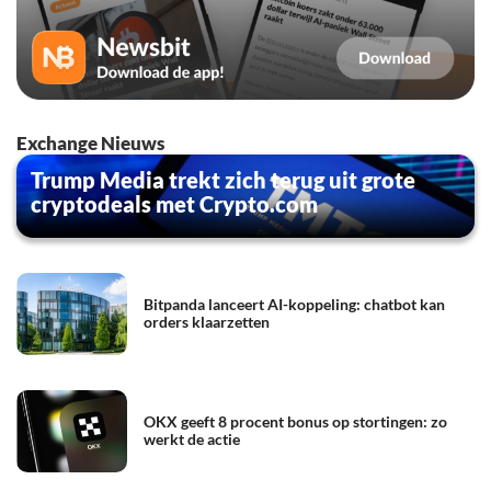
Exchange Nieuws
Trump Media trekt zich terug uit grote
cryptodeals met Crypto.com
Bitpanda lanceert AI-koppeling: chatbot kan
orders klaarzetten
OKX geeft 8 procent bonus op stortingen: zo
werkt de actie