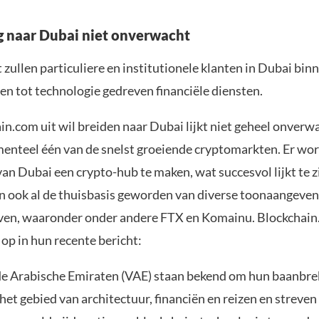
g naar Dubai niet onverwacht
 zullen particuliere en institutionele klanten in Dubai bin
en tot technologie gedreven financiële diensten.
n.com uit wil breiden naar Dubai lijkt niet geheel onverwac
enteel één van de snelst groeiende cryptomarkten. Er wor
n Dubai een crypto-hub te maken, wat succesvol lijkt te zi
n ook al de thuisbasis geworden van diverse toonaangeve
ven, waaronder onder andere FTX en Komainu. Blockchai
op in hun recente bericht:
e Arabische Emiraten (VAE) staan bekend om hun baanbr
het gebied van architectuur, financiën en reizen en streven