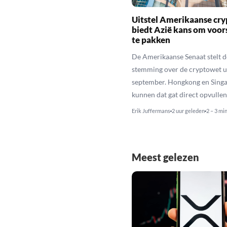
Uitstel Amerikaanse cr
biedt Azië kans om voo
te pakken
De Amerikaanse Senaat stelt d
stemming over de cryptowet ui
september. Hongkong en Sing
kunnen dat gat direct opvullen
Erik Juffermans
2 uur geleden
2 – 3 mi
Meest gelezen