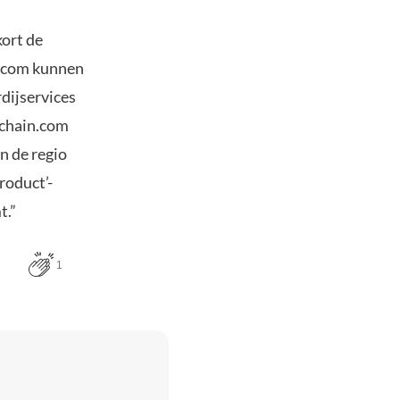
kort de
in.com kunnen
dijservices
ckchain.com
n de regio
roduct’-
t.”
1