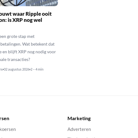
ouwt waar Ripple ooit
n: is XRP nog wel
een grote stap met
betalingen. Wat betekent dat
e en blijft XRP nog nodig voor
nale transacties?
ns
02 augustus 2026
2 – 4 min
rsen
Marketing
 koersen
Adverteren