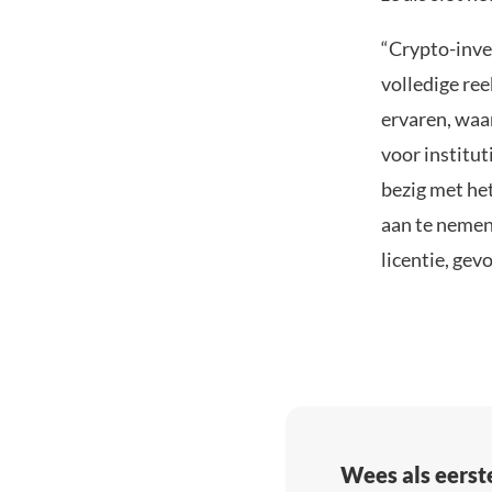
“Crypto-inve
volledige ree
ervaren, waa
voor institut
bezig met het
aan te nemen
licentie, gev
Wees als eerst