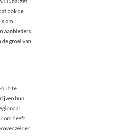
. Dubai zet
dat ook de
 is om
an aanbieders
 de groei van
-hub te
rijven hun
egionaal
.com heeft
erover zeiden