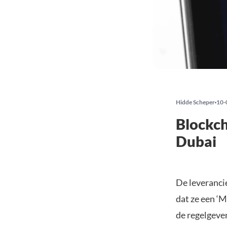
Hidde Scheper
10-
Blockch
Dubai
De leveranci
dat ze een ‘
de regelgeven