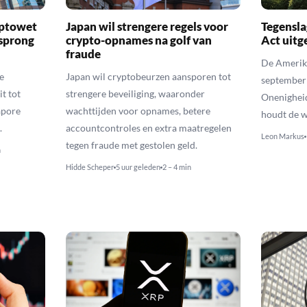
yptowet
Japan wil strengere regels voor
Tegensla
rsprong
crypto-opnames na golf van
Act uitg
fraude
De Amerika
e
Japan wil cryptobeurzen aansporen tot
september
t tot
strengere beveiliging, waaronder
Onenighei
apore
wachttijden voor opnames, betere
houdt de w
.
accountcontroles en extra maatregelen
Leon Markus
tegen fraude met gestolen geld.
n
Hidde Scheper
5 uur geleden
2 – 4 min