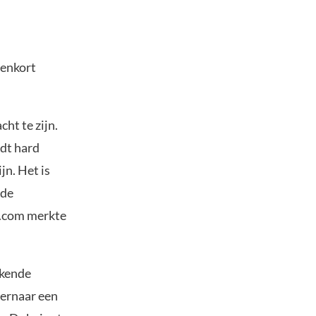
nenkort
ht te zijn.
dt hard
jn. Het is
nde
n.com merkte
ekende
 ernaar een