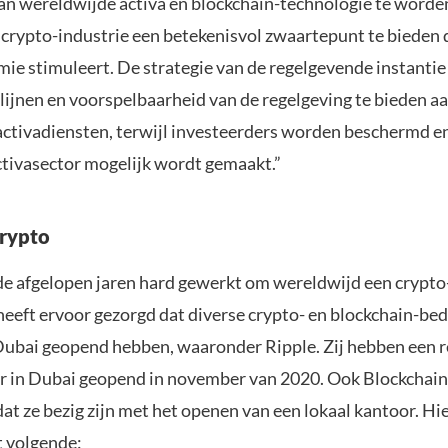
n wereldwijde activa en blockchain-technologie te worden
e crypto-industrie een betekenisvol zwaartepunt te bieden 
mie stimuleert. De strategie van de regelgevende instantie
tlijnen en voorspelbaarheid van de regelgeving te bieden a
 activadiensten, terwijl investeerders worden beschermd en
activasector mogelijk wordt gemaakt.”
rypto
de afgelopen jaren hard gewerkt om wereldwijd een crypto
heeft ervoor gezorgd dat diverse crypto- en blockchain-bed
Dubai geopend hebben, waaronder Ripple. Zij hebben een r
 in Dubai geopend in november van 2020. Ook Blockchain
at ze bezig zijn met het openen van een lokaal kantoor. Hi
et volgende: