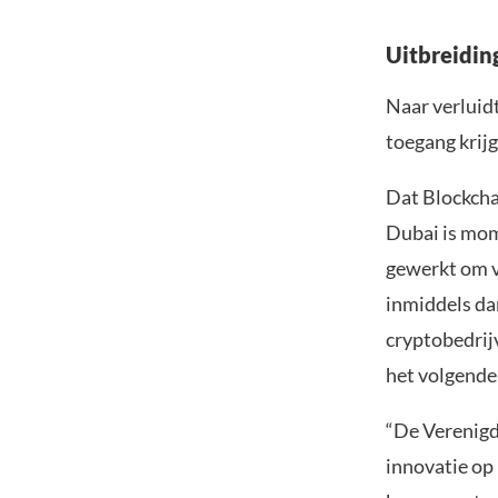
Uitbreidin
Naar verluidt
toegang krijg
Dat Blockchai
Dubai is mom
gewerkt om va
inmiddels da
cryptobedrij
het volgende 
“De Verenigd
innovatie op 