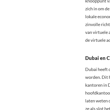
knooppunt va
zich in om d
lokale econo
zinvolle rich
van virtuele
de virtuele 
Dubai en C
Dubai heeft 
worden. Dit 
kantoren in 
hoofdkantoor
laten weten d
ze als slot h