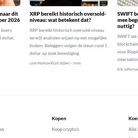
naar dit
XRP bereikt historisch oversold-
SWIFT b
ber 2026
niveau: wat betekent dat?
mee bego
nuttig?
 koers
XRP bereikt historisch oversold-niveau
SWIFT zet 
 dollar,
terwijl analisten wijzen op een mogelijke
blockchain
bodem. Beleggers volgen de steun rond 1
voor Rippl
dollar op zoek bevestiging.
internatio
Leon Markus
30 juli 2026
1 – 3 min
Erik Jufferma
Kopen
Koe
uws
Koop crypto’s
Alle