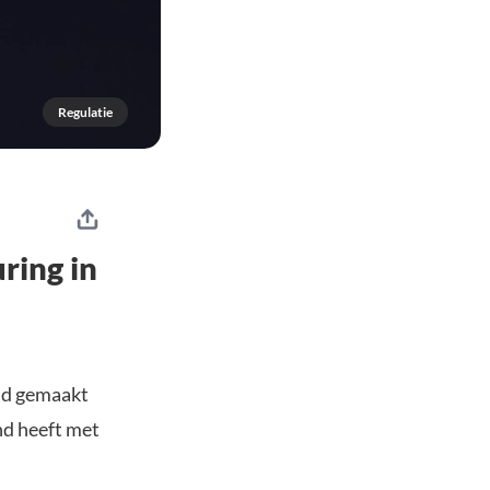
Regulatie
ring in
end gemaakt
d heeft met