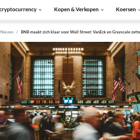
cryptocurrency
Kopen & Verkopen
Koersen
n Nieuws
BNB maakt zich klaar voor Wall Street: VanEck en Grayscale zett