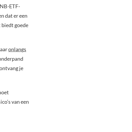
 BNB-ETF-
en dat er een
t biedt goede
daar
onlangs
s onderpand
 ontvang je
moet
sico’s van een