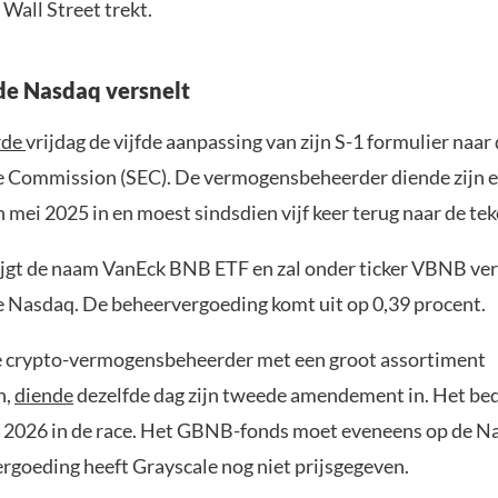
Wall Street trekt.
de Nasdaq versnelt
rde
vrijdag de vijfde aanpassing van zijn S-1 formulier naar
 Commission (SEC). De vermogensbeheerder diende zijn e
n mei 2025 in en moest sindsdien vijf keer terug naar de tek
ijgt de naam VanEck BNB ETF en zal onder ticker VBNB ve
 Nasdaq. De beheervergoeding komt uit op 0,39 procent.
e crypto-vermogensbeheerder met een groot assortiment
n,
diende
dezelfde dag zijn tweede amendement in. Het bedr
i 2026 in de race. Het GBNB-fonds moet eveneens op de N
rgoeding heeft Grayscale nog niet prijsgegeven.