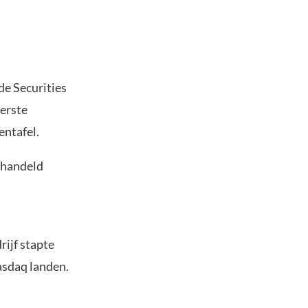
 de Securities
erste
entafel.
rhandeld
ijf stapte
asdaq landen.