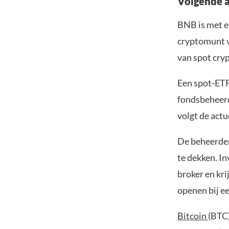
Volgende a
BNB is met e
cryptomunt v
van spot cry
Een spot-ETF
fondsbeheerd
volgt de actu
De beheerder
te dekken. I
broker en kri
openen bij e
Bitcoin
(BTC)