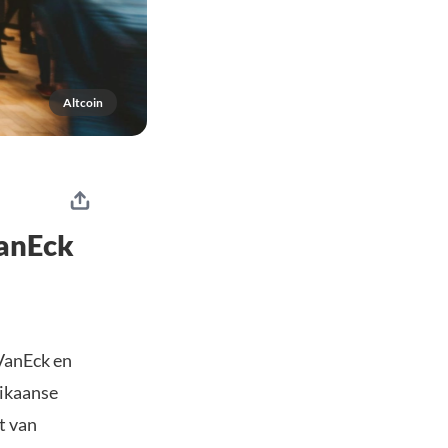
Altcoin
VanEck
VanEck en
rikaanse
t van