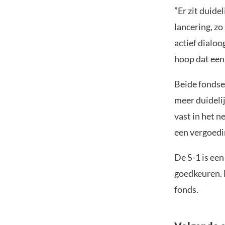
”Er zit duid
lancering, zo
actief dialoo
hoop dat een 
Beide fondsen
meer duidelij
vast in het n
een vergoedi
De S-1 is ee
goedkeuren. D
fonds.