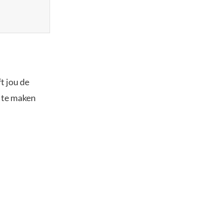
t jou de
s te maken