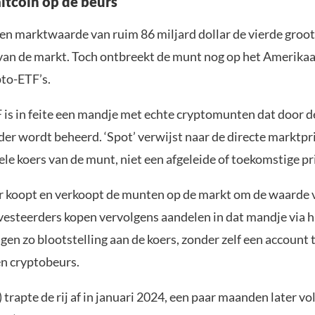
ltcoin op de beurs
en marktwaarde van ruim 86 miljard dollar de vierde groo
an de markt. Toch ontbreekt de munt nog op het Amerika
pto-ETF’s.
 is in feite een mandje met echte cryptomunten dat door d
er wordt beheerd. ‘Spot’ verwijst naar de directe marktpri
ele koers van de munt, niet een afgeleide of toekomstige pri
 koopt en verkoopt de munten op de markt om de waarde 
nvesteerders kopen vervolgens aandelen in dat mandje via
jgen zo blootstelling aan de koers, zonder zelf een account
en cryptobeurs.
 trapte de rij af in januari 2024, een paar maanden later vo