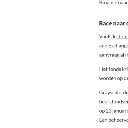
Binance naar 
Race naar 
VanEck
stuu
and Exchange
aanvraag al i
Het fonds kr
worden op de
Grayscale, d
beursfondse
op 23 januar
Een beheerve