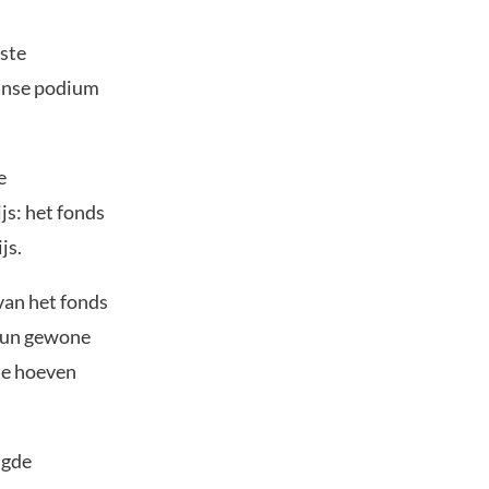
tste
anse podium
e
js: het fonds
js.
van het fonds
 hun gewone
 te hoeven
lgde