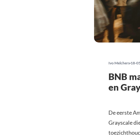
Ivo Melchers
18-0
BNB maa
en Gray
De eerste A
Grayscale di
toezichthoud