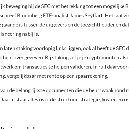
elijk beweging bij de SEC met betrekking tot een mogelijke
 schreef Bloomberg ETF-analist James Seyffart. Het laat zi
g gaande is tussen de uitgevers en de toezichthouder en da
lancering nabij is.
 laten staking voorlopig links liggen, ook al heeft de SEC 
kheid over gegeven. Bij staking zet je je cryptomunten al
etwerk om transacties te helpen valideren. In ruil daarvoor
ng, vergelijkbaar met rente op een spaarrekening.
n van de belangrijkste documenten die de beurswaakhond 
aarin staat alles over de structuur, strategie, kosten en ri