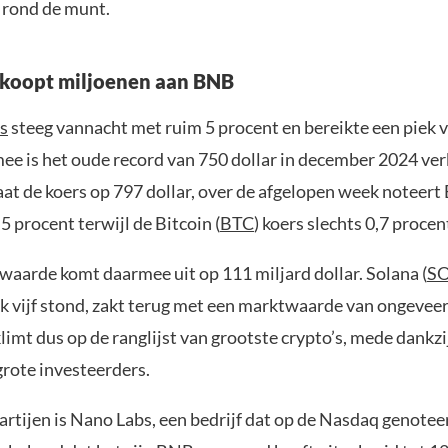
 rond de munt.
 koopt miljoenen aan BNB
s
steeg vannacht met ruim 5 procent en bereikte een piek 
mee is het oude record van 750 dollar in december 2024 ve
aat de koers op 797 dollar, over de afgelopen week noteer
5 procent terwijl de Bitcoin (
BTC
) koers slechts 0,7 procen
aarde komt daarmee uit op 111 miljard dollar. Solana (
S
ek vijf stond, zakt terug met een marktwaarde van ongeveer
limt dus op de ranglijst van grootste crypto’s, mede dankzi
grote investeerders.
artijen is Nano Labs, een bedrijf dat op de Nasdaq genotee