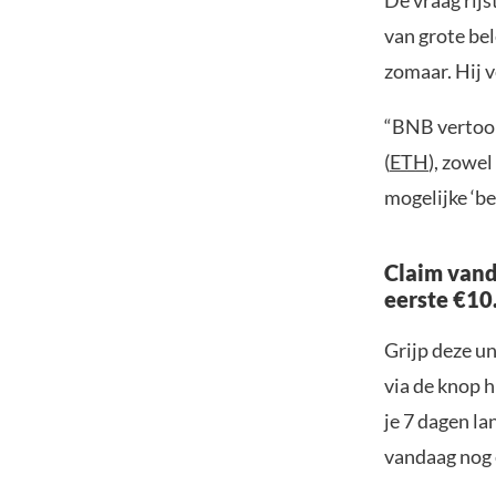
De vraag rijs
van grote bel
zomaar. Hij v
“BNB vertoon
(
ETH
), zowel
mogelijke ‘be
Claim vand
eerste €10
Grijp deze u
via de knop h
je 7 dagen la
vandaag nog e