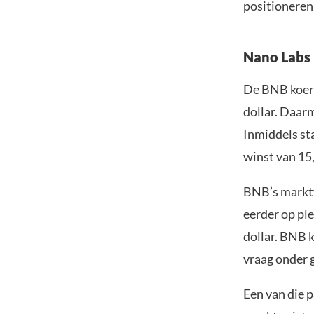
positioneren
Nano Labs
De
BNB koer
dollar. Daar
Inmiddels st
winst van 15,
BNB’s marktw
eerder op pl
dollar. BNB k
vraag onder 
Een van die p