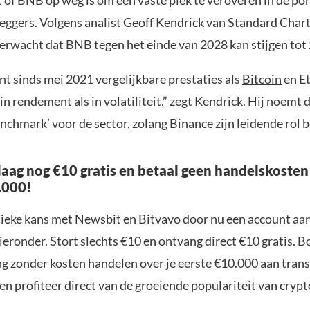
t of BNB op weg is om een vaste plek te veroveren in de por
eggers. Volgens analist
Geoff Kendrick
van Standard Chart
erwacht dat BNB tegen het einde van 2028 kan stijgen tot 
t sinds mei 2021 vergelijkbare prestaties als
Bitcoin
en E
 in rendement als in volatiliteit,” zegt Kendrick. Hij noemt
nchmark’ voor de sector, zolang Binance zijn leidende rol 
aag nog €10 gratis en betaal geen handelskosten
.000!
nieke kans met Newsbit en Bitvavo door nu een account aa
ieronder. Stort slechts €10 en ontvang direct €10 gratis. 
ng zonder kosten handelen over je eerste €10.000 aan trans
n profiteer direct van de groeiende populariteit van crypt