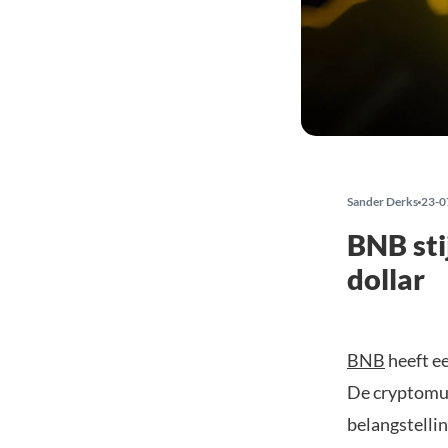
Sander Derks
23-0
BNB sti
dollar
BNB
heeft e
De cryptomun
belangstelli