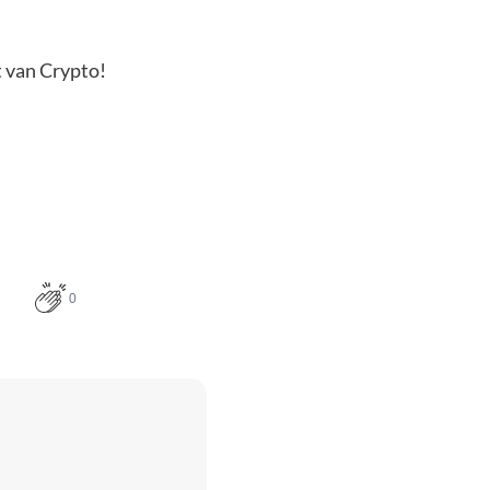
t van Crypto!
0