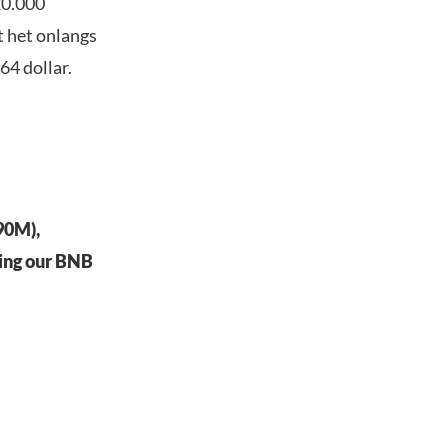
20.000
t het onlangs
64 dollar.
90M),
ding our BNB