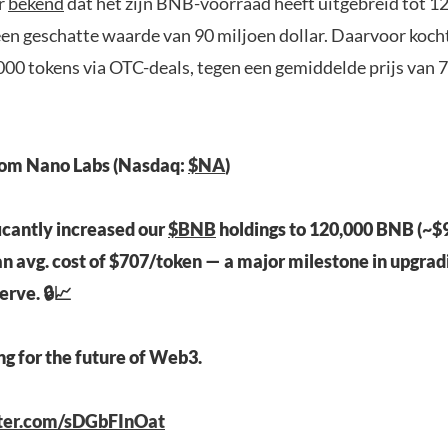
r
bekend
dat het zijn BNB-voorraad heeft uitgebreid tot 1
een geschatte waarde van 90 miljoen dollar. Daarvoor koch
00 tokens via OTC-deals, tegen een gemiddelde prijs van 7
rom Nano Labs (Nasdaq:
$NA
)
icantly increased our
$BNB
holdings to 120,000 BNB (~$
an avg. cost of $707/token — a major milestone in upgra
erve. 🔒📈
ng for the future of Web3.
tter.com/sDGbFInOat