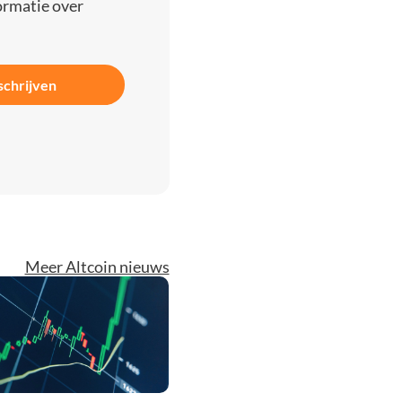
ormatie over
schrijven
Meer Altcoin nieuws