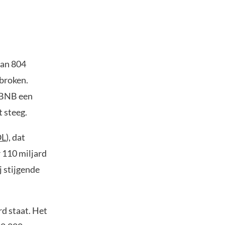
van 804
rbroken.
t BNB een
t steeg.
OL
), dat
 110 miljard
j stijgende
rd staat. Het