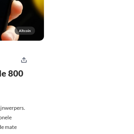
Altcoin
de 800
ijnwerpers.
onele
nde mate