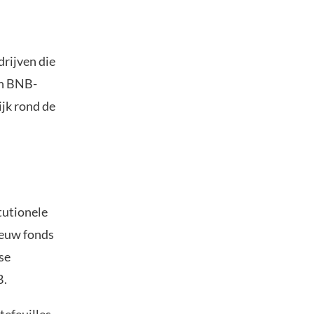
drijven die
in BNB-
jk rond de
itutionele
ieuw fonds
se
B.