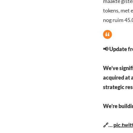
maakte giste
tokens, met 
nog ruim 45.0
📢 Update f
We’ve signif
acquired at 
strategic res
We’re buildi
🔗…
pic.twi