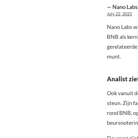
— Nano Labs
July 22, 2025
Nano Labs wil
BNB als kern
gerelateerde
munt.
Analist zie
Ook vanuit d
steun. Zijn f
rond BNB, op
beursnoterin