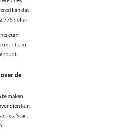
tefeuilles
ered kan dat
2.775 dollar.
thereum
 de munt een
behoudt.
 over de
n te maken
Bovendien kun
acties. Start
o!