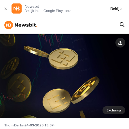
Newsbit
Bekijk
Bekijk in de Google Play store
Exchange
Thom Derks
24-03-2023
13:37