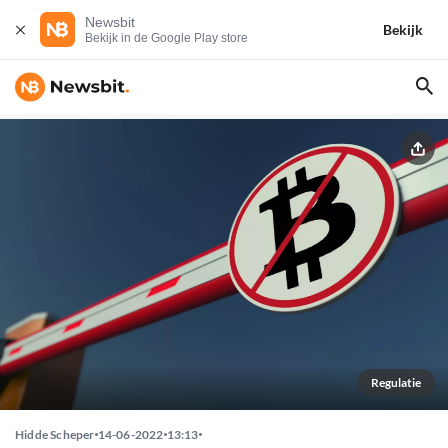
Newsbit
Bekijk
Bekijk in de Google Play store
Regulatie
Hidde Scheper
14-06-2022
13:13