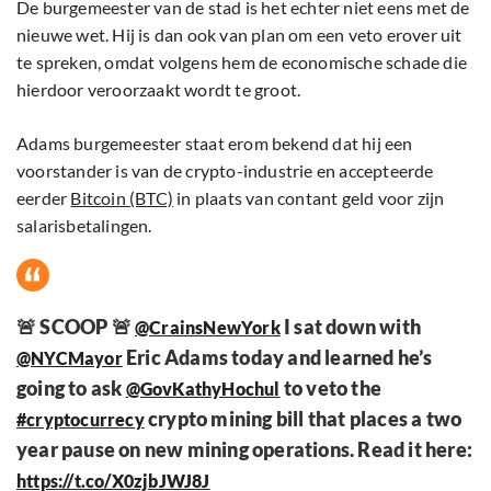
De burgemeester van de stad is het echter niet eens met de
nieuwe wet. Hij is dan ook van plan om een veto erover uit
te spreken, omdat volgens hem de economische schade die
hierdoor veroorzaakt wordt te groot.
Adams burgemeester staat erom bekend dat hij een
voorstander is van de crypto-industrie en accepteerde
eerder
Bitcoin (BTC)
in plaats van contant geld voor zijn
salarisbetalingen.
🚨 SCOOP 🚨
I sat down with
@CrainsNewYork
Eric Adams today and learned he’s
@NYCMayor
going to ask
to veto the
@GovKathyHochul
crypto mining bill that places a two
#cryptocurrecy
year pause on new mining operations. Read it here:
https://t.co/X0zjbJWJ8J