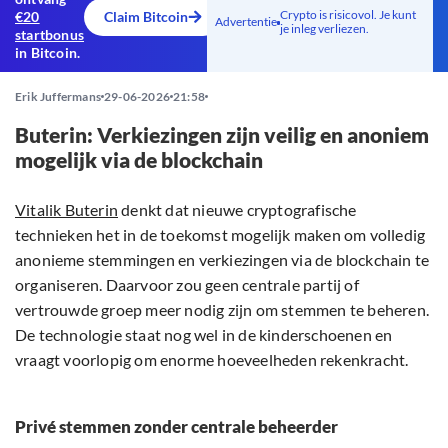
Crypto is risicovol. Je kunt
€20
Claim Bitcoin
Advertentie
je inleg verliezen.
startbonus
in Bitcoin.
Erik Juffermans
29-06-2026
21:58
Buterin: Verkiezingen zijn veilig en anoniem
mogelijk via de blockchain
Vitalik Buterin
denkt dat nieuwe cryptografische
technieken het in de toekomst mogelijk maken om volledig
anonieme stemmingen en verkiezingen via de blockchain te
organiseren. Daarvoor zou geen centrale partij of
vertrouwde groep meer nodig zijn om stemmen te beheren.
De technologie staat nog wel in de kinderschoenen en
vraagt voorlopig om enorme hoeveelheden rekenkracht.
Privé stemmen zonder centrale beheerder