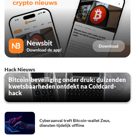
Hack Nieuws
Bitcoin-beveiliging onder druk: duizenden
kwetsbaarheden ontdekt na Coldcard-
hack
Cyberaanval treft Bitcoin-wallet Zeus,
diensten tijdelijk offline