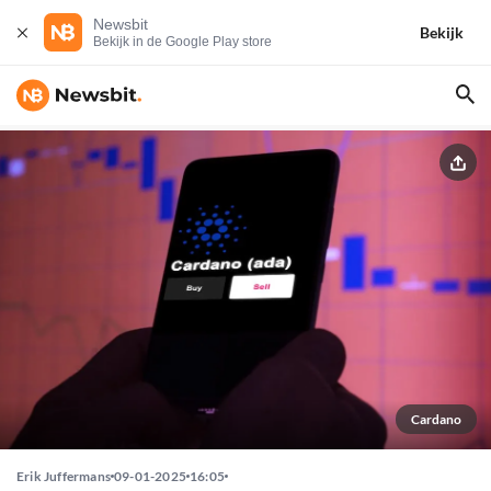
Newsbit
Bekijk
Bekijk in de Google Play store
Cardano
Erik Juffermans
09-01-2025
16:05