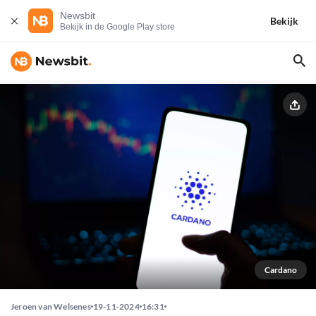
Newsbit
Bekijk
Bekijk in de Google Play store
Cardano
Jeroen van Welsenes
19-11-2024
16:31