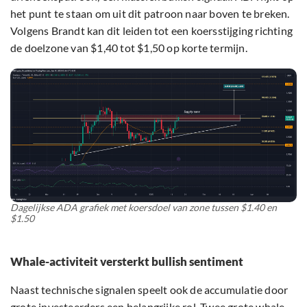
het punt te staan om uit dit patroon naar boven te breken.
Volgens Brandt kan dit leiden tot een koersstijging richting
de doelzone van $1,40 tot $1,50 op korte termijn.
Dagelijkse ADA grafiek met koersdoel van zone tussen $1.40 en
$1.50
Whale-activiteit versterkt bullish sentiment
Naast technische signalen speelt ook de accumulatie door
grote investeerders een belangrijke rol. Twee grote whale-