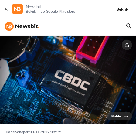
Newsbit
Bekijk
Bekijk in de Google Play store
Stablecoin
Hidde Scheper
03-11-2022
09:12