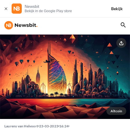
Newsbit
Bekijk
Bekijk in de Google Play store
Altcoin
Laurens van Helvoort
23-03-2023
16:24