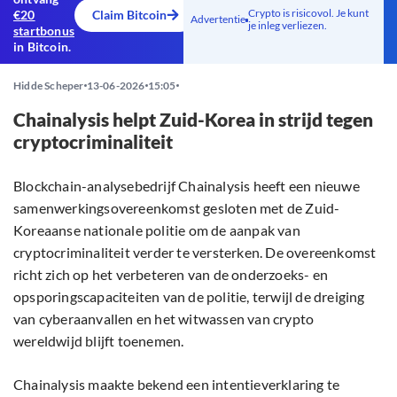
Crypto is risicovol. Je kunt
€20
Claim Bitcoin
Advertentie
je inleg verliezen.
startbonus
in Bitcoin.
Hidde Scheper
13-06-2026
15:05
Chainalysis helpt Zuid-Korea in strijd tegen
cryptocriminaliteit
Blockchain-analysebedrijf Chainalysis heeft een nieuwe
samenwerkingsovereenkomst gesloten met de Zuid-
Koreaanse nationale politie om de aanpak van
cryptocriminaliteit verder te versterken. De overeenkomst
richt zich op het verbeteren van de onderzoeks- en
opsporingscapaciteiten van de politie, terwijl de dreiging
van cyberaanvallen en het witwassen van crypto
wereldwijd blijft toenemen.
Chainalysis maakte bekend een intentieverklaring te