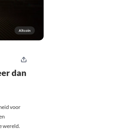
Altcoin
eer dan
heid voor
en
e wereld.