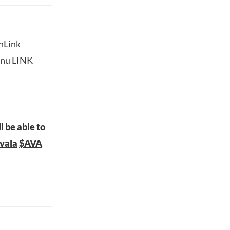
inLink
 nu LINK
l be able to
vala
$AVA