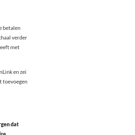
te betalen
chaal verder
heeft met
nLink en zei
et toevoegen
rgen dat
ire