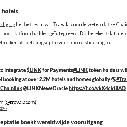
 hotels
ndiging
liet het team van Travala.com de weten dat ze Cha
p hun platform hadden geïntegreerd. Dit betekent dat men
ebruiken als betalingsoptie voor hun reisboekingen.
to Integrate
$LINK
for Payments
#LINK
token holders wil
el booking at over 2.2M hotels and homes globally 🌎
#Tra
Chainlink
@LINKNewsOracle
https://t.co/vkX4ckt8AO
om (@travalacom)
2020
eptatie boekt wereldwijde vooruitgang