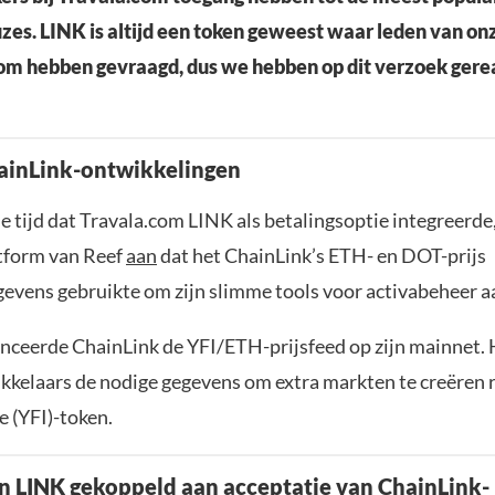
zes. LINK is altijd een token geweest waar leden van on
m hebben gevraagd, dus we hebben op dit verzoek gere
ainLink-ontwikkelingen
e tijd dat Travala.com LINK als betalingsoptie integreerde
tform van Reef
aan
dat het ChainLink’s ETH- en DOT-prijs
gevens gebruikte om zijn slimme tools voor activabeheer aa
nceerde ChainLink de YFI/ETH-prijsfeed op zijn mainnet.
kkelaars de nodige gegevens om extra markten te creëren 
e (YFI)-token.
 LINK gekoppeld aan acceptatie van ChainLink-