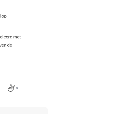
d op
releerd met
ven de
0