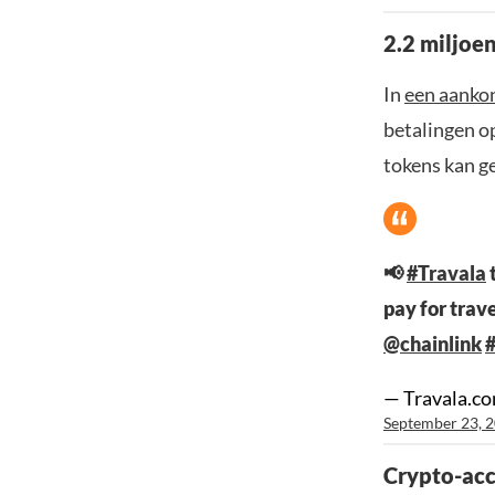
2.2 miljoen
In
een aanko
betalingen o
tokens kan g
📢
#Travala
pay for trav
@chainlink
#
— Travala.c
September 23, 
Crypto-acc