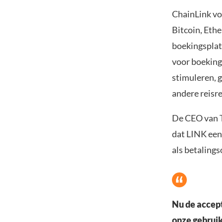
ChainLink voe
Bitcoin, Eth
boekingsplatf
voor boeking
stimuleren, 
andere reisr
De CEO van T
dat LINK een
als betalings
Nu de accept
onze gebruik