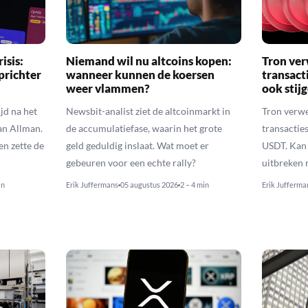
isis:
Niemand wil nu altcoins kopen:
Tron ver
prichter
wanneer kunnen de koersen
transact
weer vlammen?
ook stij
jd na het
Newsbit-analist ziet de altcoinmarkt in
Tron verwe
an Allman.
de accumulatiefase, waarin het grote
transacties
en zette de
geld geduldig inslaat. Wat moet er
USDT. Kan 
gebeuren voor een echte rally?
uitbreken 
in
Erik Juffermans
05 augustus 2026
2 – 4 min
Erik Jufferma