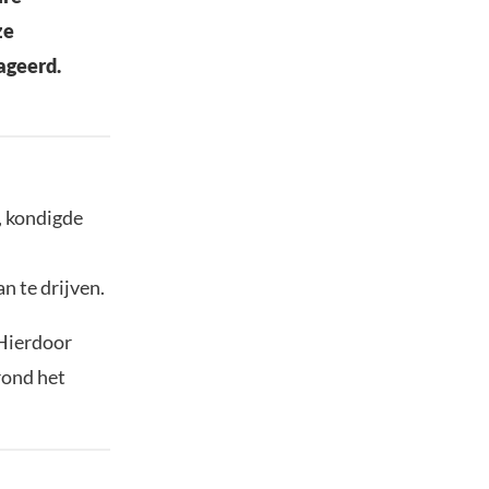
ze
ageerd.
, kondigde
n te drijven.
 Hierdoor
rond het