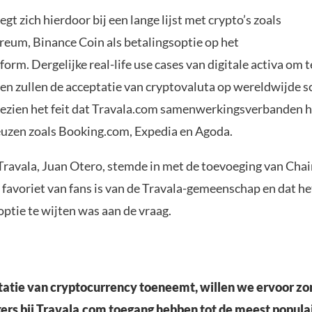
gt zich hierdoor bij een lange lijst met crypto’s zoals
ereum, Binance Coin als betalingsoptie op het
orm. Dergelijke real-life use cases van digitale activa om 
en zullen de acceptatie van cryptovaluta op wereldwijde s
gezien het feit dat Travala.com samenwerkingsverbanden 
euzen zoals Booking.com, Expedia en Agoda.
ravala, Juan Otero, stemde in met de toevoeging van Chai
 favoriet van fans is van de Travala-gemeenschap en dat h
optie te wijten was aan de vraag.
atie van cryptocurrency toeneemt, willen we ervoor zo
ers bij Travala.com toegang hebben tot de meest popula