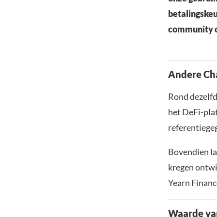
betalingskeu
community o
Andere Ch
Rond dezelfd
het DeFi-pla
referentiege
Bovendien la
kregen ontwi
Yearn Financ
Waarde van