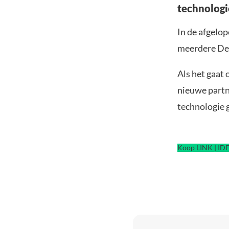
technologi
In de afgelo
meerdere De
Als het gaat 
nieuwe partn
technologie g
Koop LINK | ID