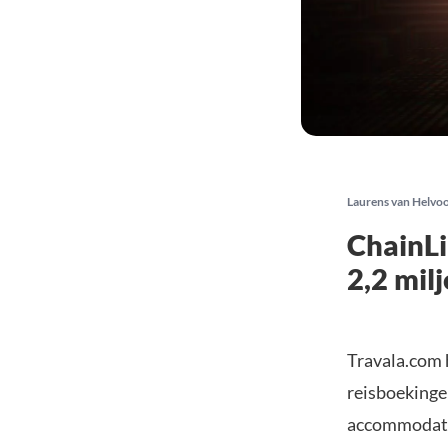
Laurens van Helvo
ChainL
2,2 mil
Travala.com 
reisboekinge
accommodatie