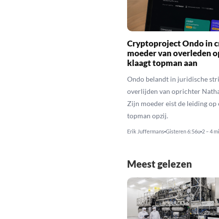
Cryptoproject Ondo in cr
moeder van overleden o
klaagt topman aan
Ondo belandt in juridische stri
overlijden van oprichter Nath
Zijn moeder eist de leiding op 
topman opzij.
Erik Juffermans
Gisteren 6:56u
2 – 4 m
Meest gelezen