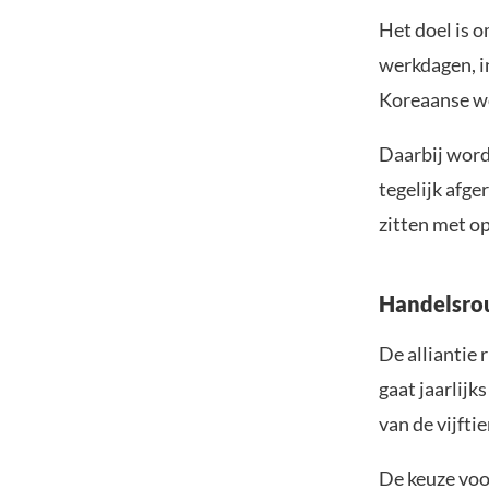
Het doel is 
werkdagen, i
Koreaanse wo
Daarbij word
tegelijk afge
zitten met o
Handelsrou
De alliantie 
gaat jaarlijk
van de vijfti
De keuze voor