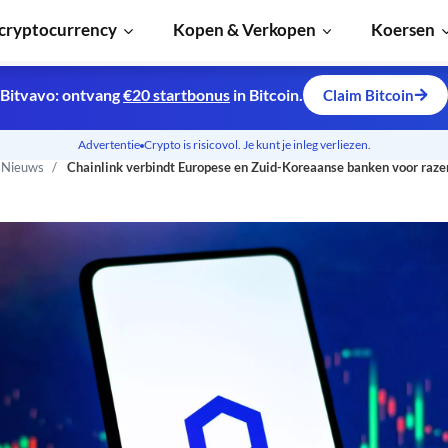
cryptocurrency
Kopen & Verkopen
Koersen
Bitvavo: ontvang
€20 startbonus
in Bitcoin.
Claim Bitcoin
Advertentie
Crypto is risicovol. Je kunt je inleg verliezen.
n Nieuws
Chainlink verbindt Europese en Zuid-Koreaanse banken voor raze