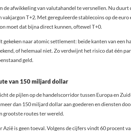
om de afwikkeling van valutahandel te versnellen. Nu duurt
n vakjargon T+2. Met gereguleerde stablecoins op de euro 
n moet dat bijna direct kunnen, oftewel T+0.
t gekeken naar atomic settlement: beide kanten van een 
rekend, of helemaal niet. Zo verdwijnt het risico dat één part
penstaand geld.
te van 150 miljard dollar
richt de pijlen op de handelscorridor tussen Europa en Zui
s meer dan 150 miljard dollar aan goederen en diensten do
en grootste routes ter wereld.
 Azië is geen toeval. Volgens de cijfers vindt 60 procent va