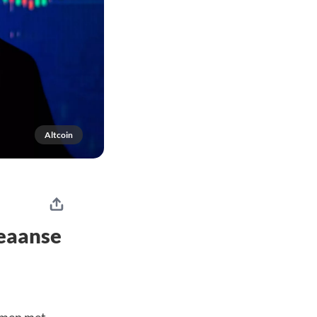
Altcoin
reaanse