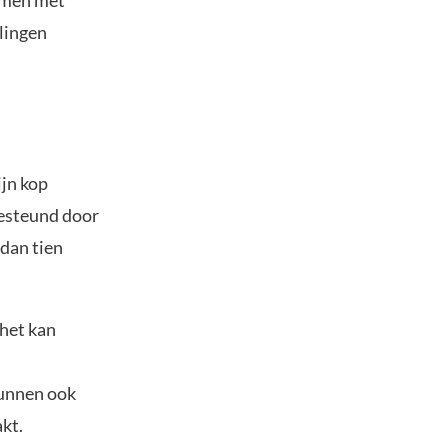
Samen met
alingen
ijn kop
gesteund door
dan tien
 het kan
kunnen ook
kt.