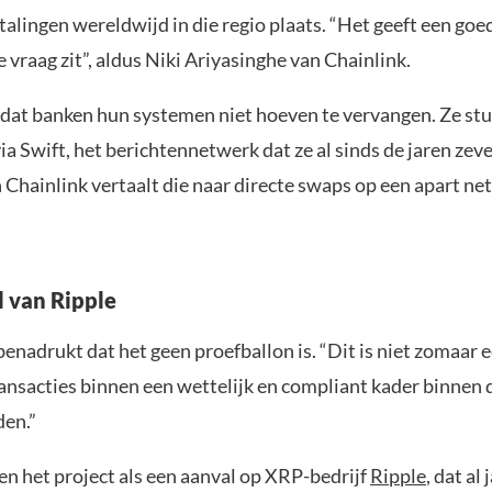
alingen wereldwijd in die regio plaats. “Het geeft een goe
 vraag zit”, aldus Niki Ariyasinghe van Chainlink.
 dat banken hun systemen niet hoeven te vervangen. Ze st
a Swift, het berichtennetwerk dat ze al sinds de jaren zev
 Chainlink vertaalt die naar directe swaps op een apart ne
l van Ripple
enadrukt dat het geen proefballon is. “Dit is niet zomaar
transacties binnen een wettelijk en compliant kader binne
en.”
n het project als een aanval op XRP-bedrijf
Ripple
, dat al