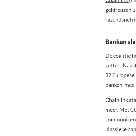
Chainlink
(L
geldreuzen ui
razendsnel 
Banken sl
De coalitie h
zetten. Naas
37 Europese 
banken, mee.
Chainlink sta
meer. Met CC
communiceren
klassieke ban