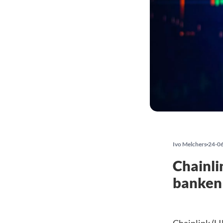
Ivo Melchers
24-0
Chainli
banken 