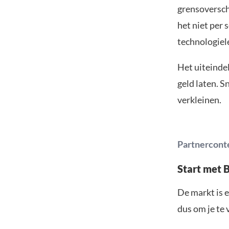
grensoverschr
het niet per 
technologiel
Het uiteindel
geld laten. S
verkleinen.
Partnercont
Start met 
De markt is e
dus om je te 