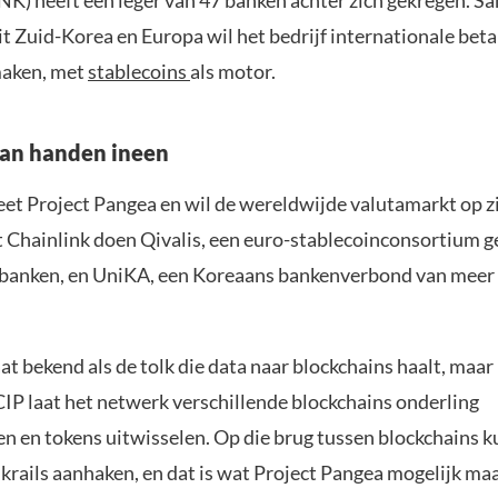
INK) heeft een leger van 47 banken achter zich gekregen. 
t Zuid-Korea en Europa wil het bedrijf internationale bet
maken, met
stablecoins
als motor.
aan handen ineen
eet Project Pangea en wil de wereldwijde valutamarkt op z
t Chainlink doen Qivalis, een euro-stablecoinconsortium 
banken, en UniKA, een Koreaans bankenverbond van meer 
at bekend als de tolk die data naar blockchains haalt, maar
IP laat het netwerk verschillende blockchains onderling
 en tokens uitwisselen. Op die brug tussen blockchains 
krails aanhaken, en dat is wat Project Pangea mogelijk maa