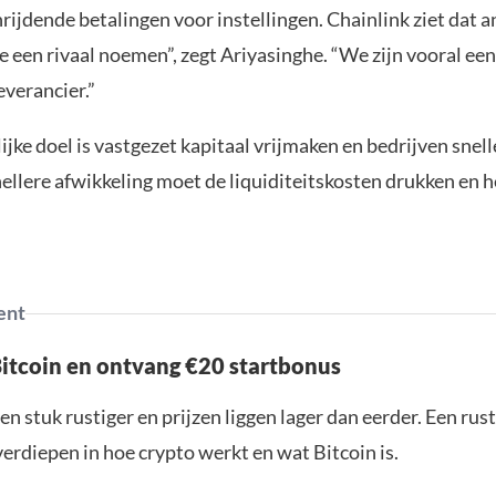
ijdende betalingen voor instellingen. Chainlink ziet dat an
se een rivaal noemen”, zegt Ariyasinghe. “We zijn vooral een
everancier.”
ijke doel is vastgezet kapitaal vrijmaken en bedrijven snell
nellere afwikkeling moet de liquiditeitskosten drukken en he
ent
Bitcoin en ontvang €20 startbonus
en stuk rustiger en prijzen liggen lager dan eerder. Een ru
verdiepen in hoe crypto werkt en wat Bitcoin is.