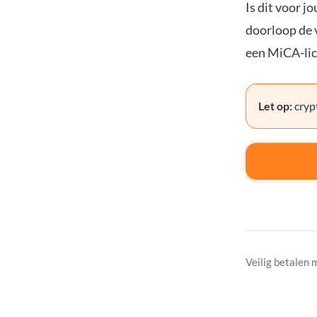
Is dit voor j
doorloop de v
een MiCA-lic
Let op:
crypt
Veilig betalen 