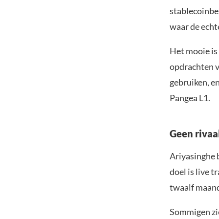
stablecoinbet
waar de echte
Het mooie is
opdrachten vi
gebruiken, en
Pangea L1.
Geen rivaa
Ariyasinghe b
doel is live 
twaalf maand
Sommigen zie