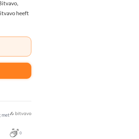
Bitvavo,
Bitvavo heeft
 met
0