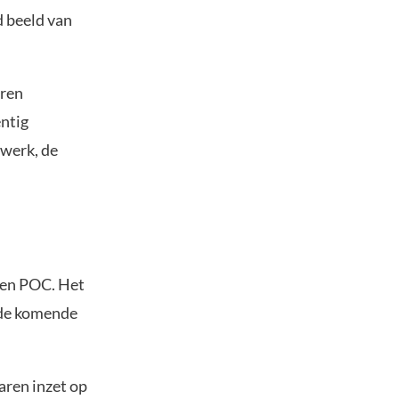
d beeld van
uren
entig
twerk, de
 een POC. Het
n de komende
 jaren inzet op