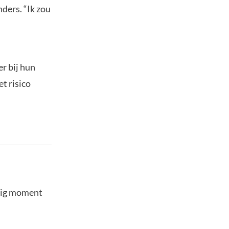
ders. “Ik zou
er bij hun
t risico
stig moment