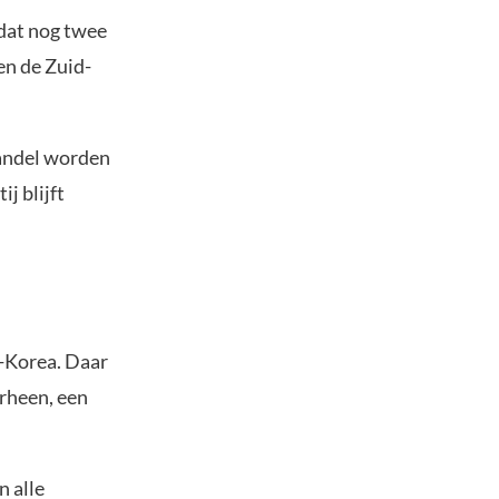
 dat nog twee
en de Zuid-
handel worden
ij blijft
d-Korea. Daar
orheen, een
n alle