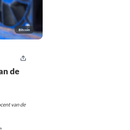
Bitcoin
an de
ocent van de
e