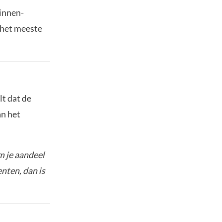
Binnen-
 het meeste
t dat de
an het
m je aandeel
enten, dan is