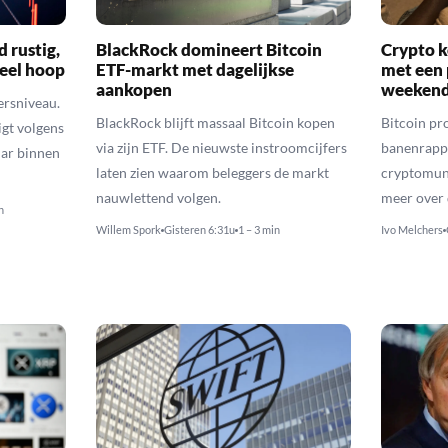
d rustig,
BlackRock domineert Bitcoin
Crypto k
veel hoop
ETF-markt met dagelijkse
met een 
aankopen
weekend
ersniveau.
BlackRock blijft massaal Bitcoin kopen
Bitcoin pro
igt volgens
via zijn ETF. De nieuwste instroomcijfers
banenrappo
lar binnen
laten zien waarom beleggers de markt
cryptomunt
nauwlettend volgen.
meer over 
n
Willem Spork
Gisteren 6:31u
1 – 3 min
Ivo Melchers