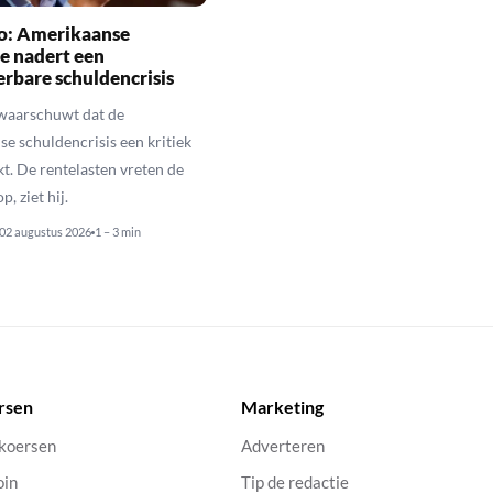
io: Amerikaanse
e nadert een
rbare schuldencrisis
 waarschuwt dat de
e schuldencrisis een kritiek
kt. De rentelasten vreten de
p, ziet hij.
02 augustus 2026
1 – 3 min
rsen
Marketing
 koersen
Adverteren
oin
Tip de redactie