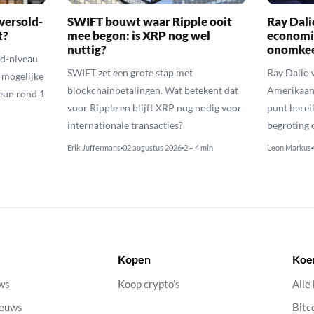
versold-
SWIFT bouwt waar Ripple ooit
Ray Dal
t?
mee begon: is XRP nog wel
economi
nuttig?
onomkee
ld-niveau
SWIFT zet een grote stap met
Ray Dalio
n mogelijke
blockchainbetalingen. Wat betekent dat
Amerikaans
eun rond 1
voor Ripple en blijft XRP nog nodig voor
punt berei
internationale transacties?
begroting o
Erik Juffermans
02 augustus 2026
2 – 4 min
Leon Markus
Kopen
Koe
uws
Koop crypto’s
Alle
ieuws
Bitc