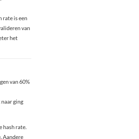
 rate is een
 valideren van
eter het
tegen van 60%
 naar ging
e hash rate.
e. Aandere