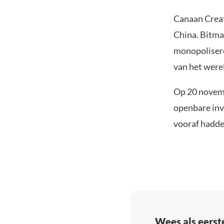
Canaan Creat
China. Bitmai
monopolisere
van het were
Op 20 novem
openbare inve
vooraf hadde
Wees als eerst