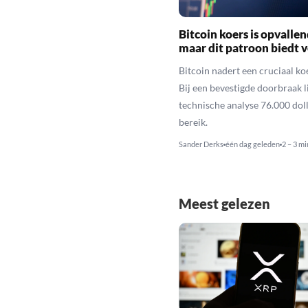
Bitcoin koers is opvallen
maar dit patroon biedt 
Bitcoin nadert een cruciaal ko
Bij een bevestigde doorbraak l
technische analyse 76.000 dol
bereik.
Sander Derks
één dag geleden
2 – 3 mi
Meest gelezen