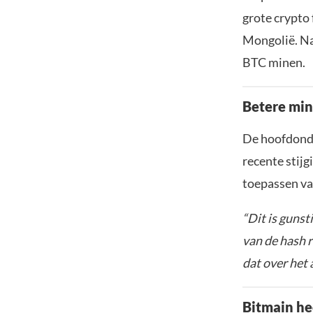
grote crypto 
Mongolië. Na
BTC minen.
Betere min
De hoofdonde
recente stijg
toepassen v
“Dit is gunst
van de hash r
dat over het
Bitmain he