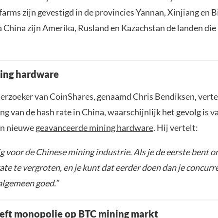
farms zijn gevestigd in de provincies Yannan, Xinjiang en 
 China zijn Amerika, Rusland en Kazachstan de landen die
ing hardware
rzoeker van CoinShares, genaamd Chris Bendiksen, vertel
ing van de hash rate in China, waarschijnlijk het gevolg is v
an nieuwe
geavanceerde mining hardware
. Hij vertelt:
ig voor de Chinese mining industrie. Als je de eerste bent o
ate te vergroten, en je kunt dat eerder doen dan je concurr
 algemeen goed.”
eft monopolie op BTC mining markt