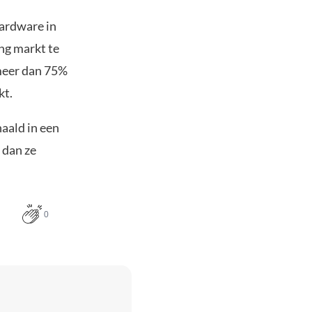
hardware in
ing markt te
meer dan 75%
kt.
aald in een
 dan ze
0