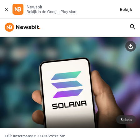
Newsbit
Bekijk
Bekijk in de Google Play store
Solana
Erik Juffermans
01-03-2025
15:58