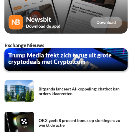
Exchange Nieuws
Trump Media trekt zich terug uit grote
cryptodeals met Crypto.com
Bitpanda lanceert AI-koppeling: chatbot kan
orders klaarzetten
OKX geeft 8 procent bonus op stortingen: zo
werkt de actie