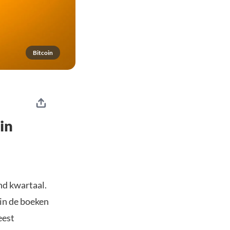
Bitcoin
in
d kwartaal.
 in de boeken
eest