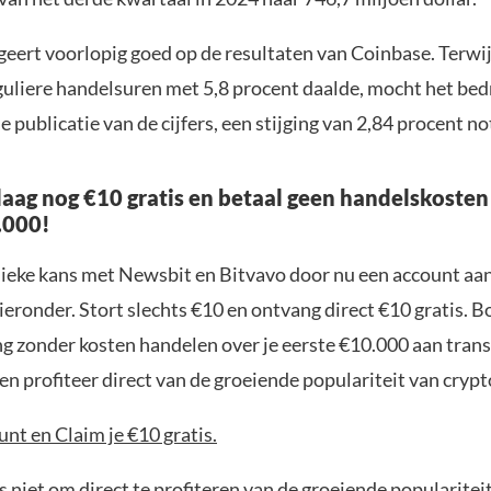
geert voorlopig goed op de resultaten van Coinbase. Terwij
guliere handelsuren met 5,8 procent daalde, mocht het bedri
e publicatie van de cijfers, een stijging van 2,84 procent no
aag nog €10 gratis en betaal geen handelskosten
.000!
nieke kans met Newsbit en Bitvavo door nu een account aa
ieronder. Stort slechts €10 en ontvang direct €10 gratis. 
ng zonder kosten handelen over je eerste €10.000 aan trans
n profiteer direct van de groeiende populariteit van crypt
nt en Claim je €10 gratis.
 niet om direct te profiteren van de groeiende popularitei