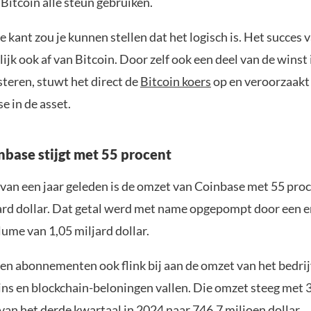
 Bitcoin alle steun gebruiken.
 kant zou je kunnen stellen dat het logisch is. Het succes
ijk ook af van Bitcoin. Door zelf ook een deel van de winst 
teren, stuwt het direct de
Bitcoin koers
op en veroorzaakt 
se in de asset.
base stijgt met 55 procent
 van een jaar geleden is de omzet van Coinbase met 55 pro
jard dollar. Dat getal werd met name opgepompt door een 
ume van 1,05 miljard dollar.
en abonnementen ook flink bij aan de omzet van het bedri
ins en blockchain-beloningen vallen. Die omzet steeg met 
van het derde kwartaal in 2024 naar 746,7 miljoen dollar.