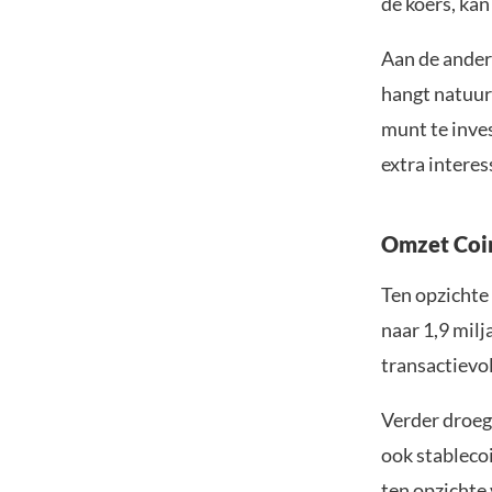
de koers, kan
Aan de andere
hangt natuurl
munt te inves
extra interes
Omzet Coin
Ten opzichte
naar 1,9 mil
transactievol
Verder droeg
ook stableco
ten opzichte 