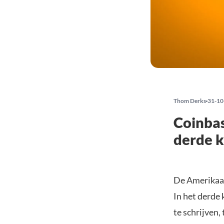
Thom Derks
31-10
Coinbas
derde 
De Amerikaa
In het derde 
te schrijven,