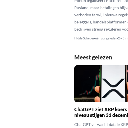
Poetin legaliseert Bitcoin-hand
Rusland, maar betalingen blijv
verboden terwijl nieuwe regel
beleggers, handelsplatformen 
bedrijven streng reguleren voo
Hidde Scheper
één uur geleden
2 – 3 m
Meest gelezen
ChatGPT ziet XRP koers 
niveau stijgen 31 decem
ChatGPT verwacht dat de XRP