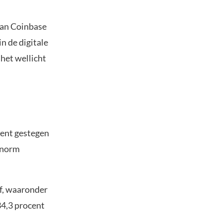
 van Coinbase
in de digitale
het wellicht
cent gestegen
enorm
jf, waaronder
34,3 procent