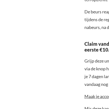
De beurs rea
tijdens de re
nabeurs, na d
Claim vand
eerste €10
Grijp deze u
via de knop h
je 7 dagen la
vandaag nog e
Maak je accou
Mis deze kans