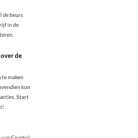
l de beurs
jf in de
teren.
 over de
n te maken
Bovendien kun
acties. Start
o!
t van Crypto!