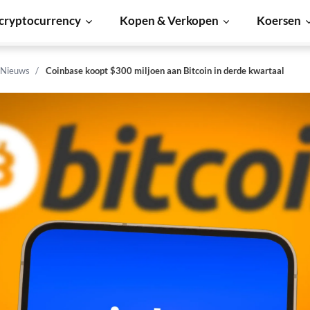
cryptocurrency
Kopen & Verkopen
Koersen
 Nieuws
Coinbase koopt $300 miljoen aan Bitcoin in derde kwartaal