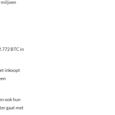
0 miljoen
 2.772 BTC in
set inkoopt
een
ven ook hun
ter gaat met