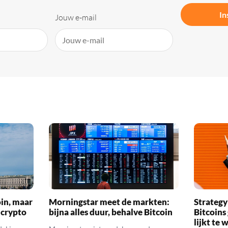
In
Jouw e-mail
oin, maar
Morningstar meet de markten:
Strategy
 crypto
bijna alles duur, behalve Bitcoin
Bitcoins
lijkt te