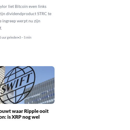
lor liet Bitcoin even links
zijn dividendproduct STRC te
e ingreep werpt nu zijn
f.
5 uur geleden
3 – 5 min
ouwt waar Ripple ooit
n: is XRP nog wel