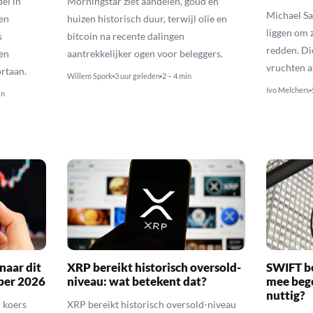
el in
Morningstar ziet aandelen, goud en
Michael Say
en
huizen historisch duur, terwijl olie en
liggen om 
s
bitcoin na recente dalingen
redden. Di
en
aantrekkelijker ogen voor beleggers.
vruchten a
rtaan.
Willem Spork
3 uur geleden
2 – 4 min
Ivo Melchers
in
naar dit
XRP bereikt historisch oversold-
SWIFT b
ber 2026
niveau: wat betekent dat?
mee bego
nuttig?
 koers
XRP bereikt historisch oversold-niveau