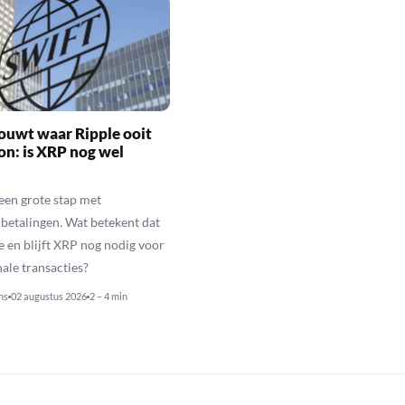
ouwt waar Ripple ooit
n: is XRP nog wel
een grote stap met
betalingen. Wat betekent dat
e en blijft XRP nog nodig voor
nale transacties?
ns
02 augustus 2026
2 – 4 min