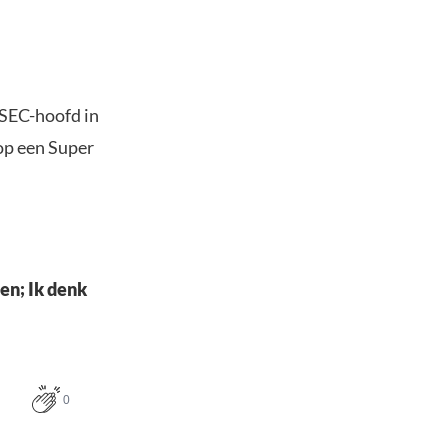
 SEC-hoofd in
op een Super
en; Ik denk
0