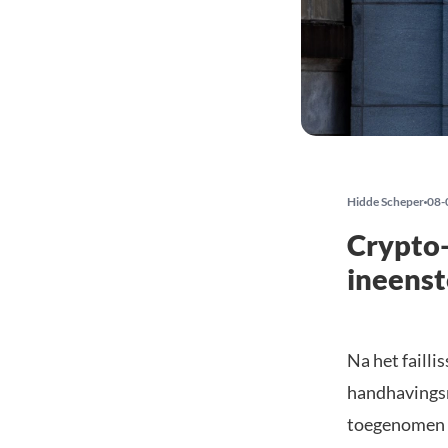
Hidde Scheper
08-
Crypto-
ineenst
Na het faill
handhavingsm
toegenomen b