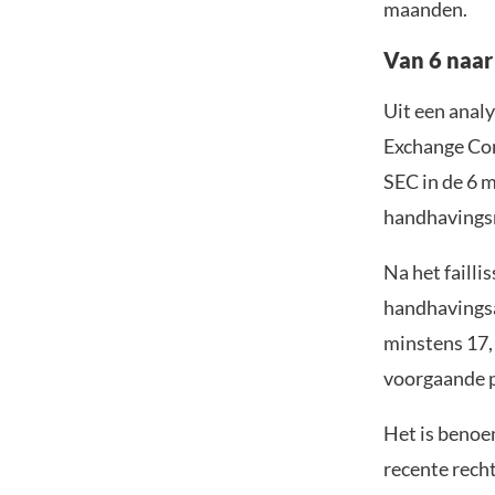
maanden.
Van 6 naar
Uit een anal
Exchange Com
SEC in de 6 
handhavings
Na het faill
handhavingsa
minstens 17,
voorgaande p
Het is benoe
recente rech