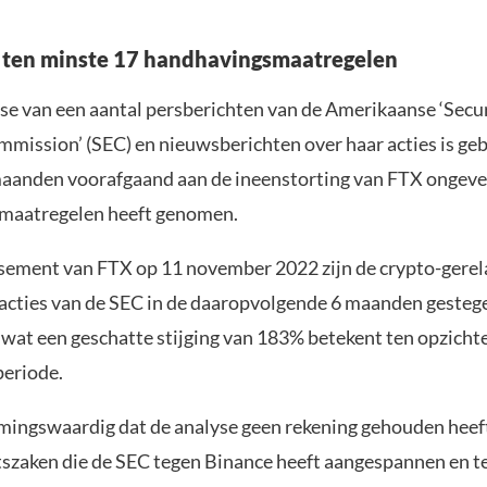
 ten minste 17 handhavingsmaatregelen
yse van een aantal persberichten van de Amerikaanse ‘Secur
mission’ (SEC) en nieuwsberichten over haar acties is geb
maanden voorafgaand aan de ineenstorting van FTX ongeve
maatregelen heeft genomen.
issement van FTX op 11 november 2022 zijn de crypto-gere
cties van de SEC in de daaropvolgende 6 maanden gesteg
 wat een geschatte stijging van 183% betekent ten opzicht
eriode.
mingswaardig dat de analyse geen rekening gehouden heef
tszaken die de SEC tegen Binance heeft aangespannen en t