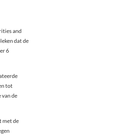
ities and
leken dat de
er 6
lateerde
en tot
e van de
t met de
egen