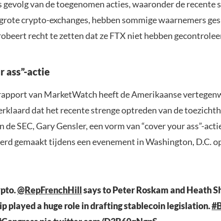
s gevolg van de toegenomen acties, waaronder de recente 
 grote crypto-exchanges, hebben sommige waarnemers ge
robeert recht te zetten dat ze FTX niet hebben gecontrolee
 ass”-actie
rapport van MarketWatch heeft de Amerikaanse vertegen
verklaard dat het recente strenge optreden van de toezicht
n de SEC, Gary Gensler, een vorm van “cover your ass”-acti
rd gemaakt tijdens een evenement in Washington, D.C. op 
ypto.
@RepFrenchHill
says to Peter Roskam and Heath Sh
p played a huge role in drafting stablecoin legislation.
#