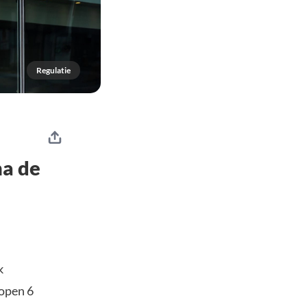
Regulatie
na de
k
open 6