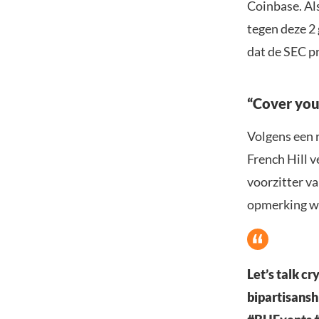
Coinbase. Al
tegen deze 2
dat de SEC p
“Cover your
Volgens een 
French Hill 
voorzitter va
opmerking we
Let’s talk cr
bipartisanshi