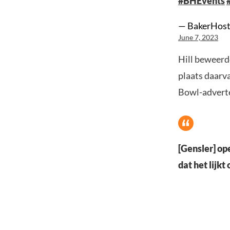
#BHEvents
— BakerHost
June 7, 2023
Hill beweerde
plaats daarv
Bowl-adverten
[Gensler] op
dat het lijkt