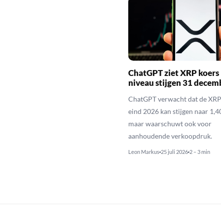
ChatGPT ziet XRP koers 
niveau stijgen 31 decem
ChatGPT verwacht dat de XRP
eind 2026 kan stijgen naar 1,40
maar waarschuwt ook voor
aanhoudende verkoopdruk.
Leon Markus
25 juli 2026
2 – 3 min