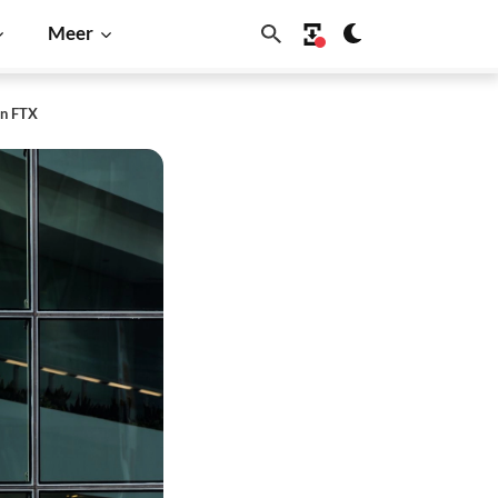
Meer
an FTX