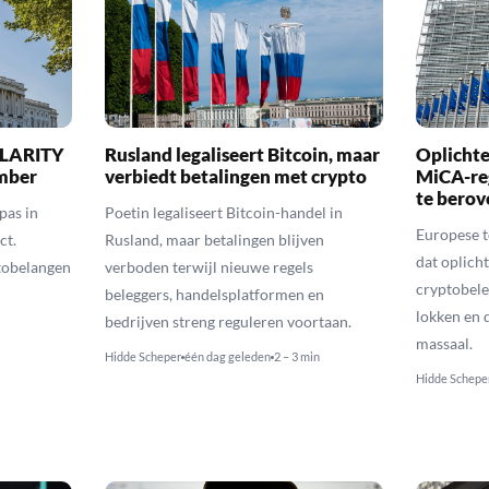
 CLARITY
Rusland legaliseert Bitcoin, maar
Oplichte
ember
verbiedt betalingen met crypto
MiCA-re
te berov
pas in
Poetin legaliseert Bitcoin-handel in
Europese 
ct.
Rusland, maar betalingen blijven
dat oplic
tobelangen
verboden terwijl nieuwe regels
cryptobele
beleggers, handelsplatformen en
lokken en d
bedrijven streng reguleren voortaan.
massaal.
Hidde Scheper
één dag geleden
2 – 3 min
Hidde Schepe