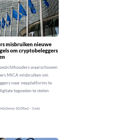
rs misbruiken nieuwe
gels om cryptobeleggers
en
toezichthouders waarschuwen
hters MiCA misbruiken om
ggers naar nepplatforms te
igitale tegoeden te stelen
r
Gisteren 10:09u
2 – 3 min