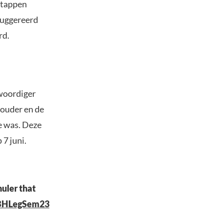
stappen
suggereerd
rd.
woordiger
houder en de
e was. Deze
7 juni.
uler that
BHLegSem23