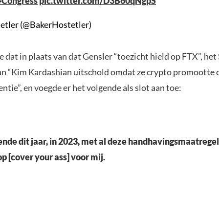
#Congress
pic.twitter.com/D3B60qNgpS
etler (@BakerHostetler)
 dat in plaats van dat Gensler “toezicht hield op FTX”, het
an “Kim Kardashian uitschold omdat ze crypto promootte 
tie”, en voegde er het volgende als slot aan toe:
ende dit jaar, in 2023, met al deze handhavingsmaatregel
 op [cover your ass] voor mij.