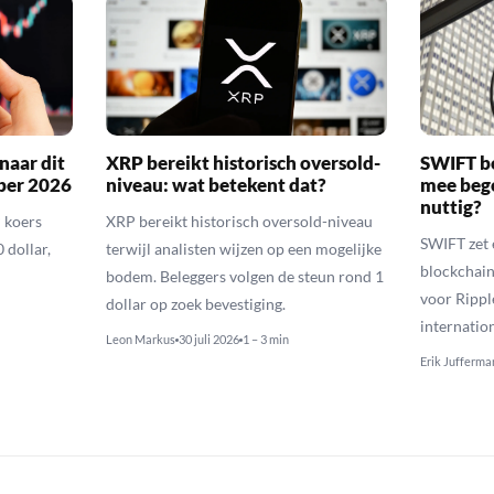
naar dit
XRP bereikt historisch oversold-
SWIFT b
ber 2026
niveau: wat betekent dat?
mee bego
nuttig?
 koers
XRP bereikt historisch oversold-niveau
SWIFT zet 
 dollar,
terwijl analisten wijzen op een mogelijke
blockchain
bodem. Beleggers volgen de steun rond 1
voor Rippl
dollar op zoek bevestiging.
internatio
Leon Markus
30 juli 2026
1 – 3 min
Erik Jufferma