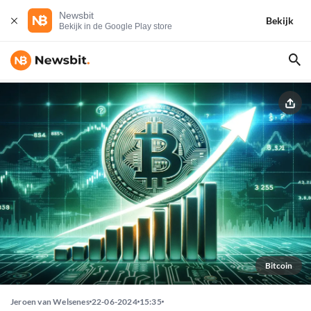
Newsbit
Bekijk
Bekijk in de Google Play store
Bitcoin
Jeroen van Welsenes
22-06-2024
15:35