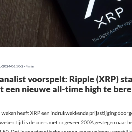
1-2024
06:50
2 - 4 min
analist voorspelt: Ripple (XRP) st
t een nieuwe all-time high te ber
 weken heeft XRP een indrukwekkende prijsstijging doorg
 weken tijd is de koers met ongeveer 200% gestegen naar h
,50. Dat is een gigantische sprong, maar volgens verschil