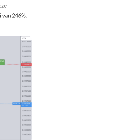
eze
i van 246%.