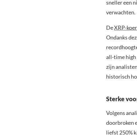
sneller een 
verwachten.
De
XRP-koer
Ondanks deze
recordhoogte 
all-time high
zijn analiste
historisch h
Sterke voo
Volgens anal
doorbroken e
liefst 250% 