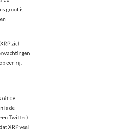
ns groot is
len
 XRP zich
verwachtingen
p een rij.
 uit de
n is de
heen Twitter)
 dat XRP veel