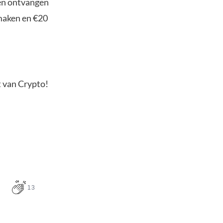
ten ontvangen
maken en €20
t van Crypto!
13