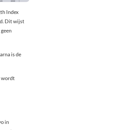
gth Index
. Dit wijst
r geen
arna is de
t wordt
o in