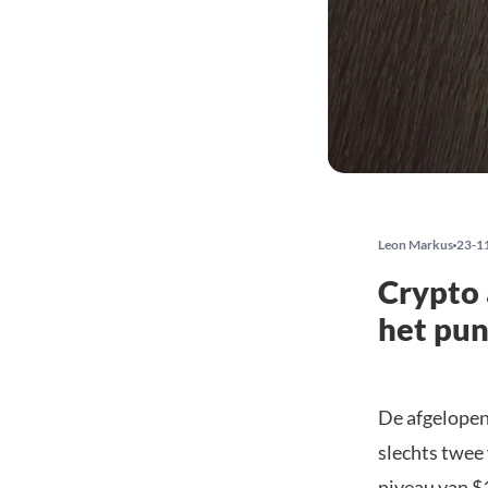
Leon Markus
23-1
Crypto 
het pun
De afgelopen
slechts twee
niveau van $1