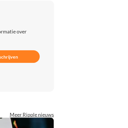
ormatie over
schrijven
Meer Ripple nieuws