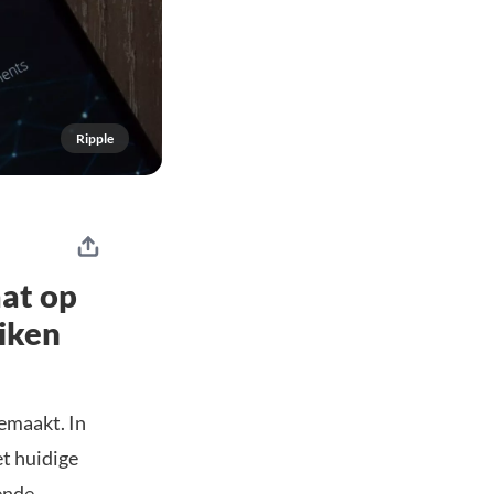
Ripple
aat op
eiken
emaakt. In
et huidige
lende