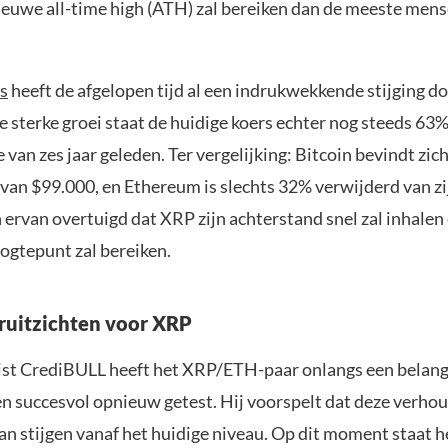
nieuwe all-time high (ATH) zal bereiken dan de meeste men
s
heeft de afgelopen tijd al een indrukwekkende stijging 
 sterke groei staat de huidige koers echter nog steeds 63
van zes jaar geleden. Ter vergelijking: Bitcoin bevindt zich 
 van $99.000, en Ethereum is slechts 32% verwijderd van zi
n ervan overtuigd dat XRP zijn achterstand snel zal inhale
oogtepunt zal bereiken.
ruitzichten voor XRP
ist CrediBULL heeft het XRP/ETH-paar onlangs een belang
n succesvol opnieuw getest. Hij voorspelt dat deze verho
kan stijgen vanaf het huidige niveau. Op dit moment staat