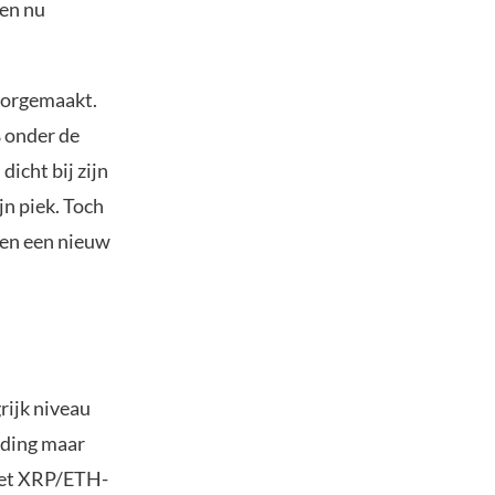
sen nu
doorgemaakt.
% onder de
dicht bij zijn
jn piek. Toch
n en een nieuw
rijk niveau
uding maar
 het XRP/ETH-