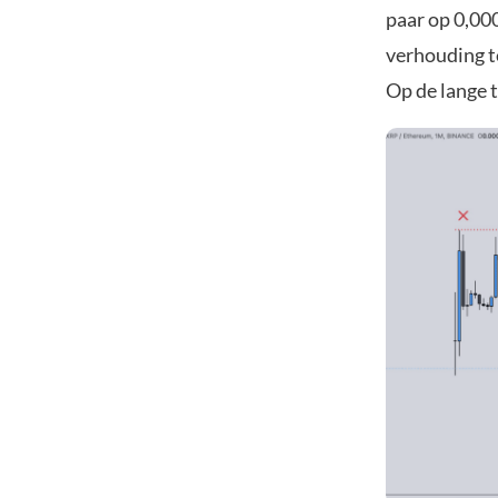
paar op 0,00
verhouding t
Op de lange t