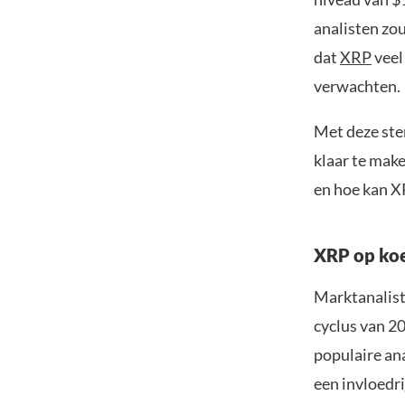
analisten zou
dat
XRP
veel
verwachten.
Met deze ster
klaar te make
en hoe kan X
XRP op koe
Marktanaliste
cyclus van 2
populaire ana
een invloedr