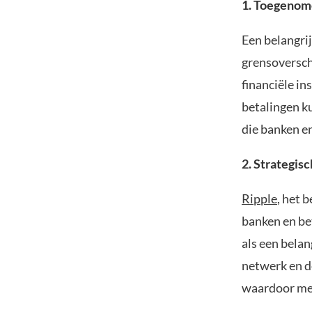
1. Toegenom
Een belangrij
grensoversch
financiële in
betalingen ku
die banken e
2. Strategis
Ripple
, het 
banken en be
als een belan
netwerk en d
waardoor me