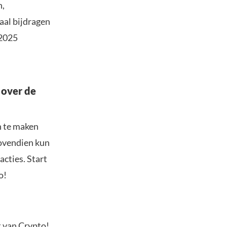
n,
aal bijdragen
 2025
 over de
n te maken
Bovendien kun
acties. Start
o!
t van Crypto!