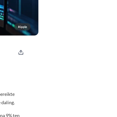
Ripple
ereikte
 daling.
jna 9% ten