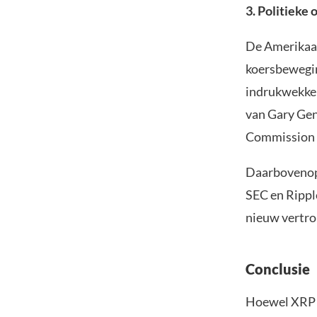
3. Politieke
De Amerikaans
koersbewegin
indrukwekken
van Gary Gen
Commission (
Daarbovenop 
SEC en Rippl
nieuw vertr
Conclusie
Hoewel XRP m