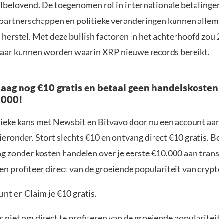
elbelovend. De toegenomen rol in internationale betalinge
 partnerschappen en politieke veranderingen kunnen allem
 herstel. Met deze bullish factoren in het achterhoofd zou
jaar kunnen worden waarin XRP nieuwe records bereikt.
aag nog €10 gratis en betaal geen handelskosten
.000!
nieke kans met Newsbit en Bitvavo door nu een account aa
ieronder. Stort slechts €10 en ontvang direct €10 gratis. 
ng zonder kosten handelen over je eerste €10.000 aan trans
n profiteer direct van de groeiende populariteit van crypt
nt en Claim je €10 gratis.
 niet om direct te profiteren van de groeiende popularitei