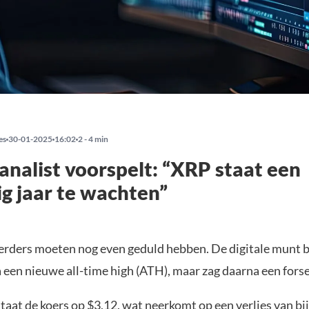
es
30-01-2025
16:02
2 - 4 min
analist voorspelt: “XRP staat een
g jaar te wachten”
rders moeten nog even geduld hebben. De digitale munt b
 een nieuwe all-time high (ATH), maar zag daarna een forse
aat de koers op $3,12, wat neerkomt op een verlies van bi