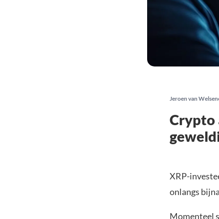
Jeroen van Welsen
Crypto 
geweldi
XRP-investee
onlangs bijna
Momenteel st