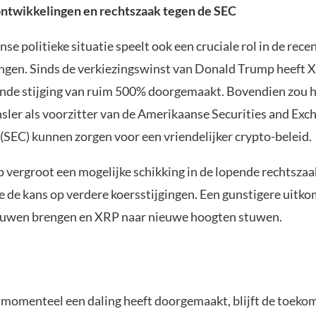
 ontwikkelingen en rechtszaak tegen de SEC
e politieke situatie speelt ook een cruciale rol in de rece
gen. Sinds de verkiezingswinst van Donald Trump heeft 
de stijging van ruim 500% doorgemaakt. Bovendien zou h
sler als voorzitter van de Amerikaanse Securities and Exc
SEC) kunnen zorgen voor een vriendelijker crypto-beleid.
vergroot een mogelijke schikking in de lopende rechtszaa
e de kans op verdere koersstijgingen. Een gunstigere uitko
ouwen brengen en XRP naar nieuwe hoogten stuwen.
omenteel een daling heeft doorgemaakt, blijft de toeko