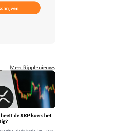
schrijven
Meer Ripple nieuws
heeft de XRP koers het
tig?
s zit al sinds begin juni klem.