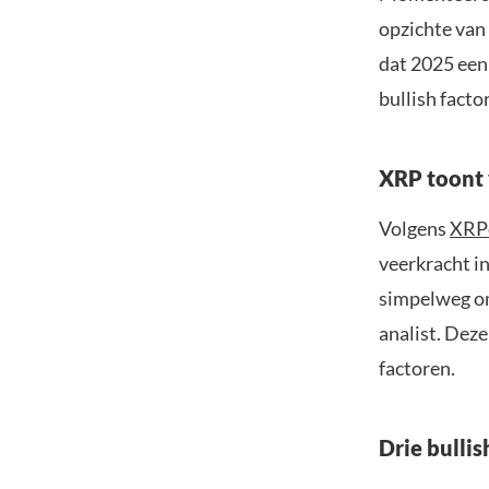
opzichte van
dat 2025 een
bullish facto
XRP toont 
Volgens
XRP
veerkracht i
simpelweg omd
analist. Dez
factoren.
Drie bullis