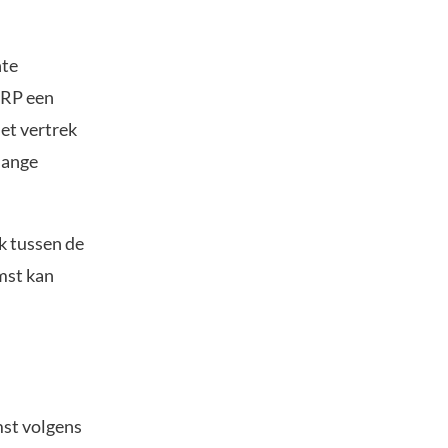
nte
XRP een
et vertrek
hange
k tussen de
mst kan
mst volgens