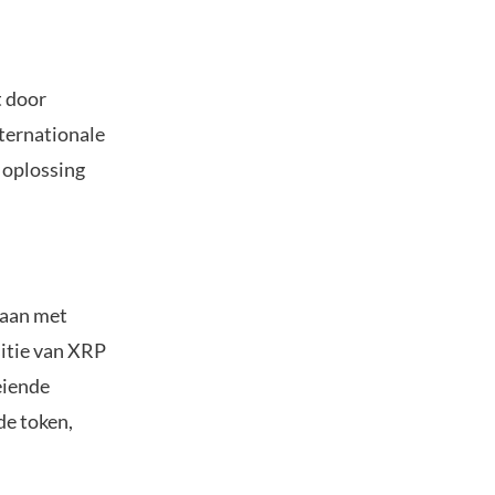
t door
nternationale
 oplossing
gaan met
itie van XRP
eiende
de token,