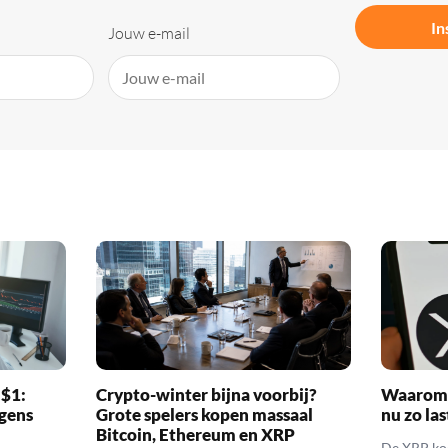
In
Jouw e-mail
 $1:
Crypto-winter bijna voorbij?
Waarom 
gens
Grote spelers kopen massaal
nu zo las
Bitcoin, Ethereum en XRP
De XRP koer