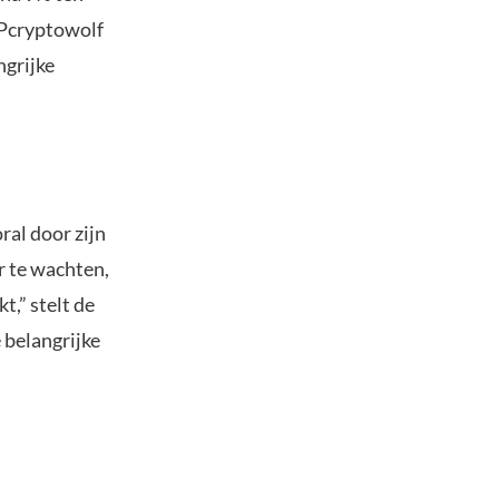
RPcryptowolf
ngrijke
ral door zijn
r te wachten,
t,” stelt de
 belangrijke