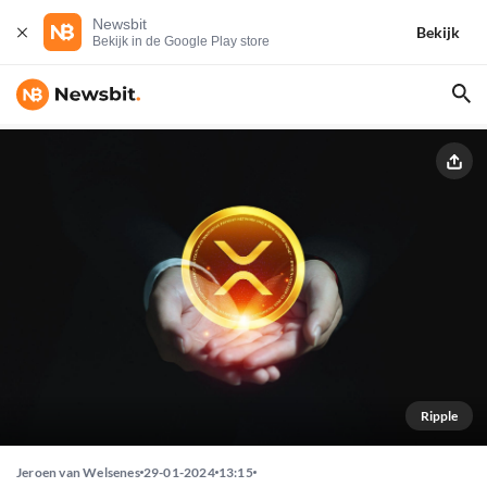
Newsbit
Bekijk
Bekijk in de Google Play store
Ripple
Jeroen van Welsenes
29-01-2024
13:15