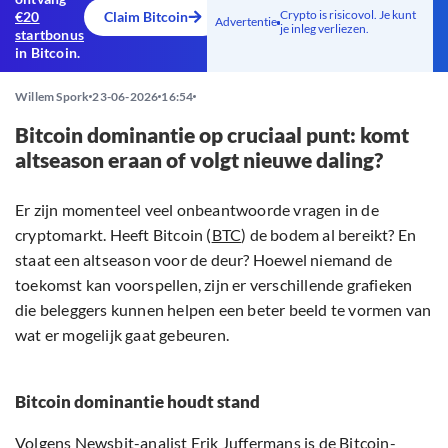
Crypto is risicovol. Je kunt
€20
Claim Bitcoin
Advertentie
je inleg verliezen.
startbonus
in Bitcoin.
Willem Spork
23-06-2026
16:54
Bitcoin dominantie op cruciaal punt: komt
altseason eraan of volgt nieuwe daling?
Er zijn momenteel veel onbeantwoorde vragen in de
cryptomarkt. Heeft Bitcoin (
BTC
) de bodem al bereikt? En
staat een altseason voor de deur? Hoewel niemand de
toekomst kan voorspellen, zijn er verschillende grafieken
die beleggers kunnen helpen een beter beeld te vormen van
wat er mogelijk gaat gebeuren.
Bitcoin dominantie houdt stand
Volgens Newsbit-analist Erik Juffermans is de Bitcoin-