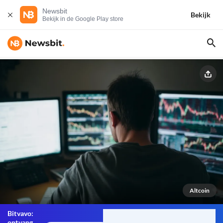
Newsbit
Bekijk
Bekijk in de Google Play store
Altcoin
Bitvavo:
ontvang