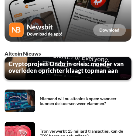
Altcoin Nieuws
Cryptoproject Ondo in crisis: moeder van
overleden oprichter klaagt topman aan
Niemand wil nu altcoins kopen: wanneer
kunnen de koersen weer vlammen?
Tron verwerkt 15 miljard transacties, kan de
TRX koers nu ook stijgen?