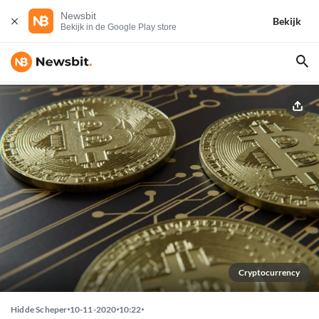
Newsbit
Bekijk
Bekijk in de Google Play store
Cryptocurrency
Hidde Scheper
10-11-2020
10:22