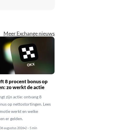
Meer Exchange nieuws
t 8 procent bonus op
en: zo werkt de actie
gt zijn actie: ontvang 8
nus op nettostortingen. Lees
motie werkt en welke
n er gelden.
06 augustus 2026
2 – 5 min