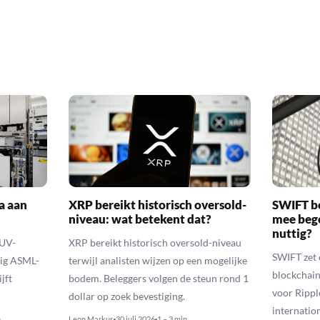
a aan
XRP bereikt historisch oversold-
SWIFT b
niveau: wat betekent dat?
mee bego
nuttig?
EUV-
XRP bereikt historisch oversold-niveau
SWIFT zet 
lig ASML-
terwijl analisten wijzen op een mogelijke
blockchain
jft
bodem. Beleggers volgen de steun rond 1
voor Rippl
dollar op zoek bevestiging.
internatio
n
Leon Markus
30 juli 2026
1 – 3 min