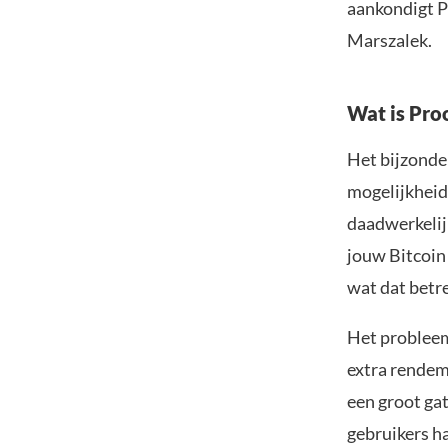
aankondigt P
Marszalek.
Wat is Pro
Het bijzonde
mogelijkheid 
daadwerkelijk
jouw Bitcoin 
wat dat betre
Het probleem
extra rendem
een groot gat
gebruikers h