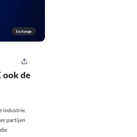
Exchange
X ook de
 industrie.
er partijen
die