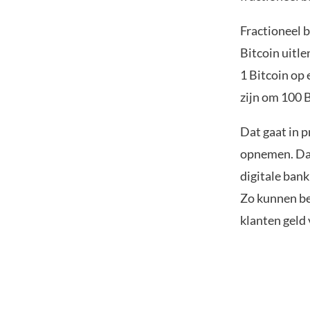
Fractioneel 
Bitcoin uitl
1 Bitcoin op 
zijn om 100 B
Dat gaat in p
opnemen. Dat 
digitale bank
Zo kunnen beu
klanten geld