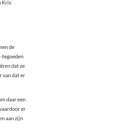
 Kris
rmen de
nt-tegoeden
iëren dat ze
r van dat er
om daar een
 waardoor er
rm aan zijn