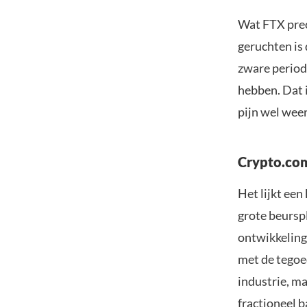
Wat FTX prec
geruchten is
zware periode
hebben. Dat i
pijn wel wee
Crypto.com
Het lijkt een
grote beursp
ontwikkeling
met de tegoe
industrie, ma
fractioneel 