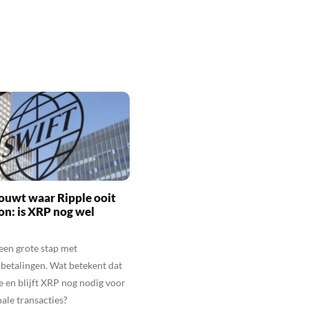
ouwt waar Ripple ooit
n: is XRP nog wel
een grote stap met
betalingen. Wat betekent dat
e en blijft XRP nog nodig voor
nale transacties?