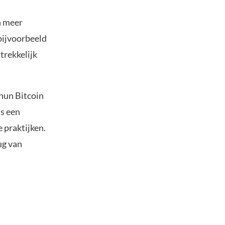
n meer
bijvoorbeeld
trekkelijk
 hun Bitcoin
ls een
 praktijken.
ug van