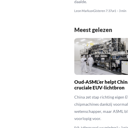
daalde.
Leon Markus
Gisteren 7:37u
1 – 3 min
Meest gelezen
Oud-ASML’er helpt Chin
cruciale EUV-lichtbron
China zet stap richting eigen 
chipmachines dankzij voorma
wetenschapper, maar ASML bli
voorlopig voor.
Erik Juffermans
5 uur geleden
2 – 3 mi