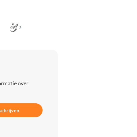
3
ormatie over
schrijven