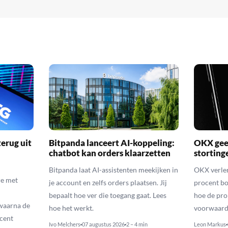
erug uit
Bitpanda lanceert AI-koppeling:
OKX geef
chatbot kan orders klaarzetten
storting
Bitpanda laat AI-assistenten meekijken in
OKX verlen
e met
je account en zelfs orders plaatsen. Jij
procent bo
bepaalt hoe ver die toegang gaat. Lees
hoe de pro
waarna de
hoe het werkt.
voorwaarde
cent
Ivo Melchers
07 augustus 2026
2 – 4 min
Leon Markus