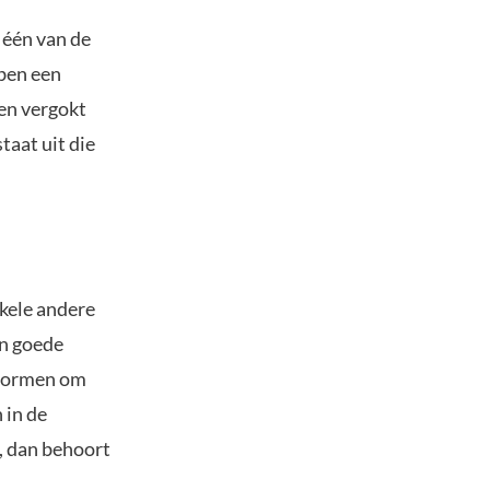
 één van de
bben een
ten vergokt
taat uit die
nkele andere
en goede
tformen om
 in de
n, dan behoort