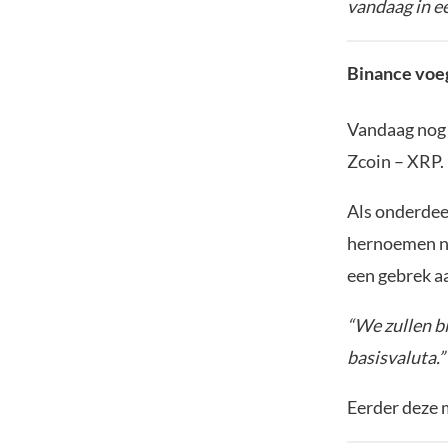
vandaag in e
Binance voeg
Vandaag nog 
Zcoin – XRP. 
Als onderdee
hernoemen na
een gebrek a
“We zullen b
basisvaluta.”
Eerder deze 