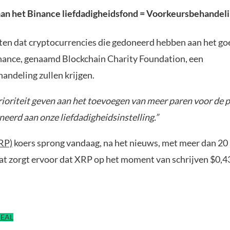
an het Binance liefdadigheidsfond = Voorkeursbehandel
ten dat cryptocurrencies die gedoneerd hebben aan het go
nance, genaamd Blockchain Charity Foundation, een
andeling zullen krijgen.
rioriteit geven aan het toevoegen van meer paren voor de p
eerd aan onze liefdadigheidsinstelling.”
RP)
koers sprong vandaag, na het nieuws, met meer dan 20
t zorgt ervoor dat XRP op het moment van schrijven $0,43
DEAL