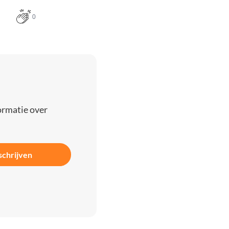
0
ormatie over
schrijven