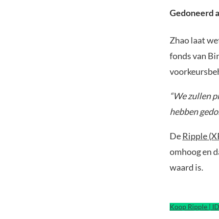
Gedoneerd a
Zhao laat we
fonds van Bi
voorkeursbeh
“We zullen p
hebben gedon
De
Ripple (X
omhoog en da
waard is.
Koop Ripple | I