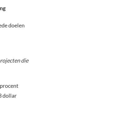
ing
ede doelen
rojecten die
 procent
 dollar