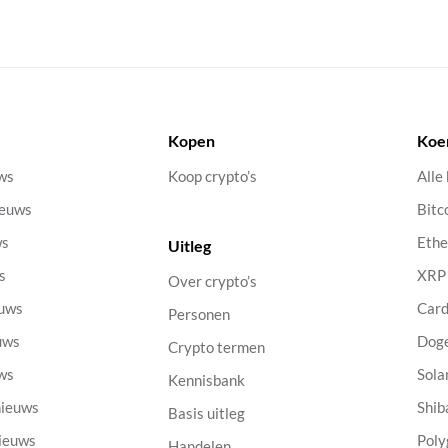
Kopen
Koe
uws
Koop crypto’s
Alle
ieuws
Bitc
ws
Eth
Uitleg
s
XRP
Over crypto’s
euws
Car
Personen
uws
Dog
Crypto termen
uws
Sola
Kennisbank
nieuws
Shib
Basis uitleg
nieuws
Poly
Handelen