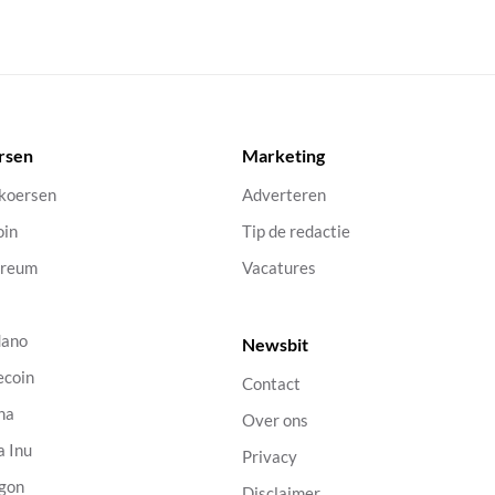
rsen
Marketing
 koersen
Adverteren
oin
Tip de redactie
ereum
Vacatures
dano
Newsbit
ecoin
Contact
na
Over ons
a Inu
Privacy
gon
Disclaimer