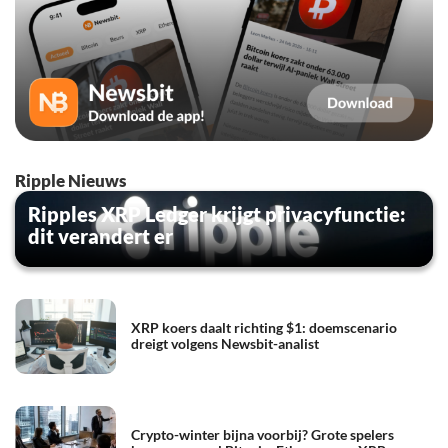
Ripple Nieuws
Ripples XRP Ledger krijgt privacyfunctie:
dit verandert er
XRP koers daalt richting $1: doemscenario
dreigt volgens Newsbit-analist
Crypto-winter bijna voorbij? Grote spelers