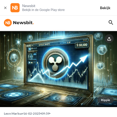
Newsbit
Bekijk
Bekijk in de Google Play store
Ripple
Leon Markus
16-02-2025
09:59