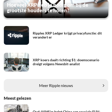
Hoeveel XRP heb je nodig om bij de
grootste houders te horen?
Ripples XRP Ledger krijgt privacyfunctie: dit
verandert er
XRP koers daalt richting $1: doemscenario
dreigt volgens Newsbit-analist
Meer Ripple nieuws
Meest gelezen
Oud-ASML’er helpt China aan cruciale EUV-