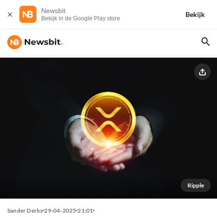
Newsbit
Bekijk
Bekijk in de Google Play store
Ripple
Sander Derks
29-04-2025
21:01