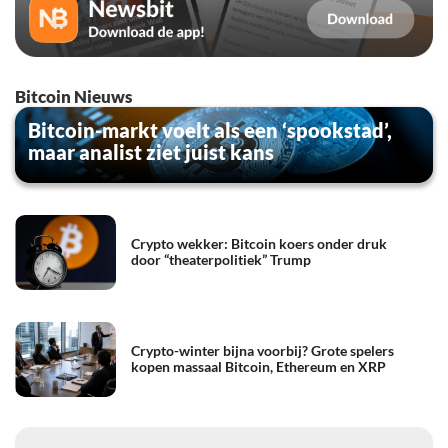
Bitcoin Nieuws
Bitcoin-markt voelt als een ‘spookstad’,
maar analist ziet juist kans
Crypto wekker: Bitcoin koers onder druk
door “theaterpolitiek” Trump
Crypto-winter bijna voorbij? Grote spelers
kopen massaal Bitcoin, Ethereum en XRP