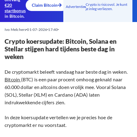
Crypto is risicovol. Je kunt
€20
Claim Bitcoin
Advertentie
je inleg verliezen.
startbonus
in Bitcoin.
Ivo Melchers
01-07-2026
17:40
Crypto koersupdate: Bitcoin, Solana en
Stellar stijgen hard tijdens beste dag in
weken
De cryptomarkt beleeft vandaag haar beste dag in weken.
Bitcoin
(BTC) is een paar procent omhoog geknald naar
60.000 dollar en altcoins doen vrolijk mee. Vooral Solana
(SOL), Stellar (XLM) en Cardano (ADA) laten
indrukwekkende cijfers zien.
In deze koersupdate vertellen we je precies hoe de
cryptomarkt er nu voorstaat.