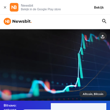
Newsbit
Bekijk
Bekijk in de Google Play store
Altcoin, Bitcoin
Bitvavo:
ontvang