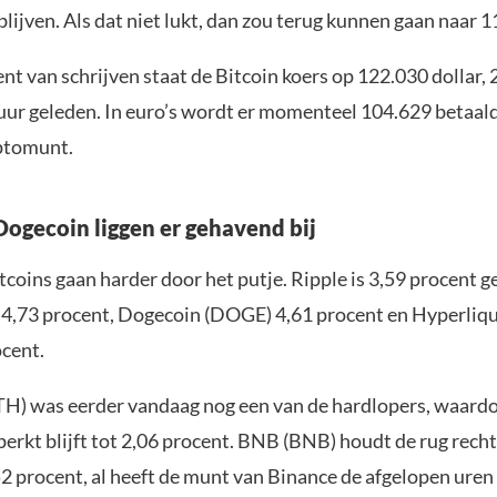
blijven. Als dat niet lukt, dan zou terug kunnen gaan naar 1
t van schrijven staat de Bitcoin koers op 122.030 dollar, 
 uur geleden. In euro’s wordt er momenteel 104.629 betaal
ptomunt.
Dogecoin liggen er gehavend bij
coins gaan harder door het putje. Ripple is 3,59 procent g
 4,73 procent, Dogecoin (DOGE) 4,61 procent en Hyperliq
ocent.
H) was eerder vandaag nog een van de hardlopers, waardo
perkt blijft tot 2,06 procent. BNB (BNB) houdt de rug rech
2 procent, al heeft de munt van Binance de afgelopen uren 