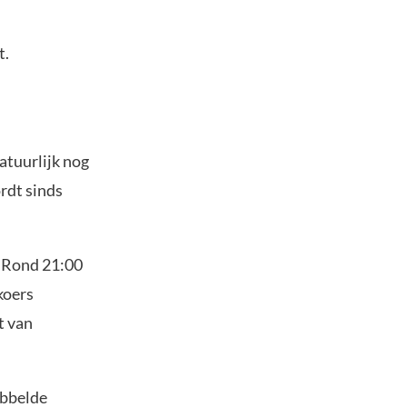
t.
atuurlijk nog
ordt sinds
. Rond 21:00
koers
t van
abbelde