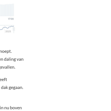
snoept.
n daling van
gevallen.
eeft
 dak gegaan.
oin nu boven