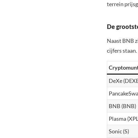
terrein prijs
De grootste
Naast BNB zi
cijfers staan
Cryptomun
DeXe (DEXE
PancakeSwa
BNB (BNB)
Plasma (XPL
Sonic (S)