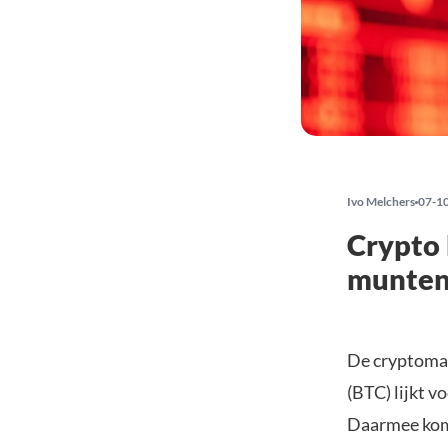
Ivo Melchers
07-1
Crypto 
munten 
De cryptomark
(BTC) lijkt v
Daarmee komt