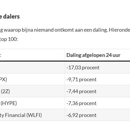
e dalers
dag waarop bijna niemand ontkomt aan een daling. Hieronde
 top 100:
t
Daling afgelopen 24 uur
-17,03 procent
PX)
-9,71 procent
(2Z)
-7,44 procent
 (HYPE)
-7,36 procent
ty Financial (WLFI)
-6,92 procent