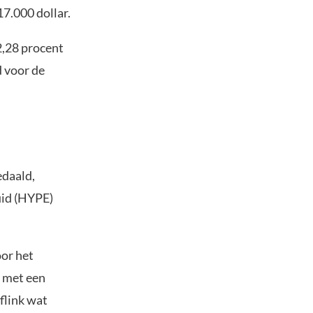
17.000 dollar.
2,28 procent
d voor de
edaald,
uid (HYPE)
or het
t met een
flink wat