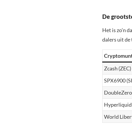
De grootst
Het is zo’n 
dalers uit de
Cryptomun
Zcash (ZEC)
SPX6900 (S
DoubleZero 
Hyperliquid
World Liber