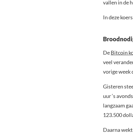
vallen in de 
In deze koers
Broodnodig
De
Bitcoin k
veel verander
vorige week 
Gisteren ste
uur ‘s avonds
langzaam gaa
123.500 doll
Daarna wekte