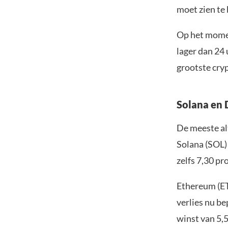
moet zien te 
Op het momen
lager dan 24
grootste cry
Solana en 
De meeste alt
Solana (SOL)
zelfs 7,30 pr
Ethereum (ET
verlies nu be
winst van 5,5