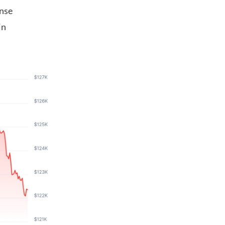
anse
jn