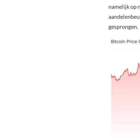
namelijk op 
aandelenbeurz
gesprongen.