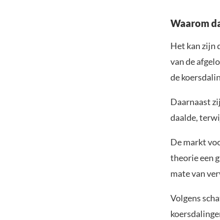
Waarom daa
Het kan zijn
van de afgelo
de koersdalin
Daarnaast zij
daalde, terw
De markt voor
theorie een 
mate van ver
Volgens schat
koersdalinge