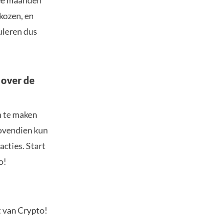
wee maanden
kozen, en
uleren dus
 over de
n te maken
Bovendien kun
acties. Start
o!
t van Crypto!