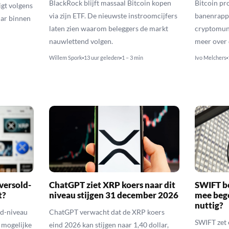
BlackRock blijft massaal Bitcoin kopen
Bitcoin pro
igt volgens
via zijn ETF. De nieuwste instroomcijfers
banenrappo
lar binnen
laten zien waarom beleggers de markt
cryptomunt
nauwlettend volgen.
meer over 
Willem Spork
13 uur geleden
1 – 3 min
Ivo Melchers
versold-
ChatGPT ziet XRP koers naar dit
SWIFT b
t?
niveau stijgen 31 december 2026
mee bego
nuttig?
ld-niveau
ChatGPT verwacht dat de XRP koers
SWIFT zet 
n mogelijke
eind 2026 kan stijgen naar 1,40 dollar,