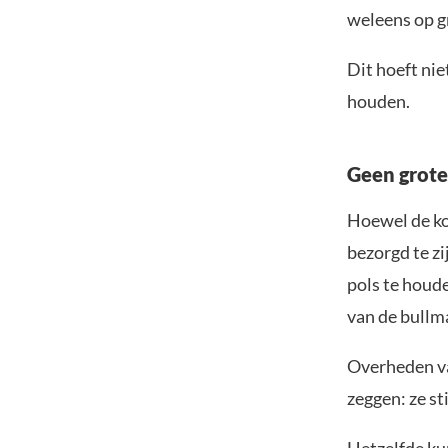
weleens op g
Dit hoeft nie
houden.
Geen grote
Hoewel de koe
bezorgd te zi
pols te houde
van de bullm
Overheden va
zeggen: ze s