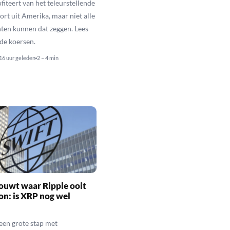
fiteert van het teleurstellende
rt uit Amerika, maar niet alle
en kunnen dat zeggen. Lees
de koersen.
16 uur geleden
2 – 4 min
ouwt waar Ripple ooit
n: is XRP nog wel
een grote stap met