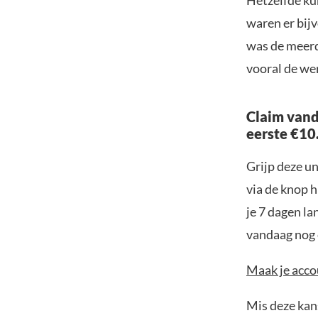
Hetzelfde ku
waren er bij
was de meerd
vooral de we
Claim vand
eerste €10
Grijp deze u
via de knop h
je 7 dagen la
vandaag nog e
Maak je accou
Mis deze kans