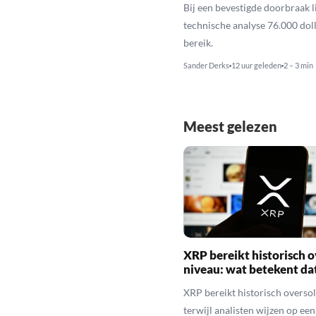
Bij een bevestigde doorbraak l
technische analyse 76.000 dol
bereik.
Sander Derks
12 uur geleden
2 – 3 min
Meest gelezen
XRP bereikt historisch o
niveau: wat betekent da
XRP bereikt historisch overso
terwijl analisten wijzen op ee