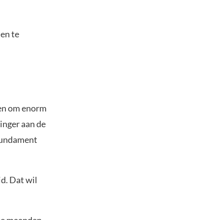
ten te
eden om enorm
vinger aan de
t fundament
d. Dat wil