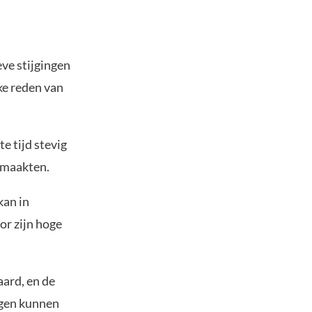
ve stijgingen
ke reden van
e tijd stevig
 maakten.
kan in
or zijn hoge
aard, en de
igen kunnen