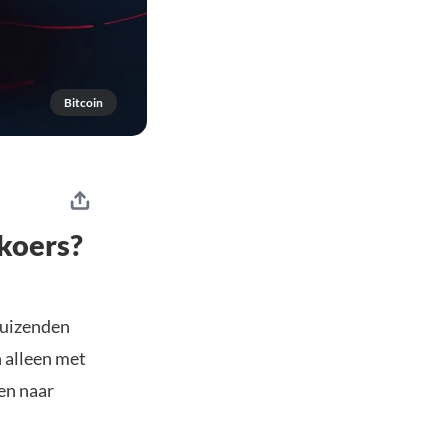
Bitcoin
koers?
duizenden
n alleen met
en naar