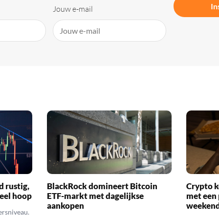
In
Jouw e-mail
d rustig,
BlackRock domineert Bitcoin
Crypto k
veel hoop
ETF-markt met dagelijkse
met een 
aankopen
weekend
ersniveau.