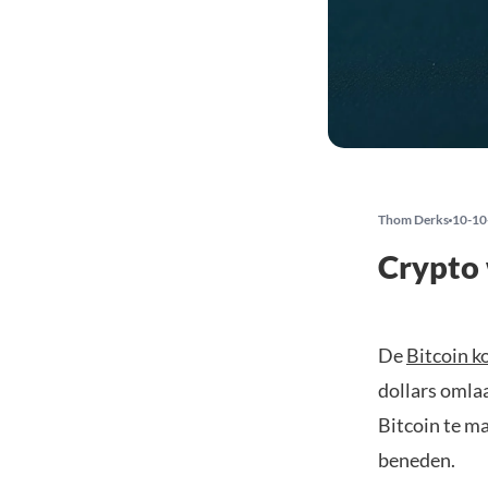
Thom Derks
10-10
Crypto 
De
Bitcoin k
dollars omlaa
Bitcoin te m
beneden.