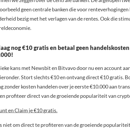
nnen we zeggen over de centrale banken. De afgelopen t
voorbeeld geen centrale banken die voor renteverhogingen 
erheid bezig met het verlagen van de rentes. Ook die stim
reldeconomie.
aag nog €10 gratis en betaal geen handelskosten
.000!
nieke kans met Newsbit en Bitvavo door nu een account aa
ieronder. Stort slechts €10 en ontvang direct €10 gratis. 
ng zonder kosten handelen over je eerste €10.000 aan trans
n profiteer direct van de groeiende populariteit van crypt
nt en Claim je €10 gratis.
 niet om direct te profiteren van de groeiende popularitei