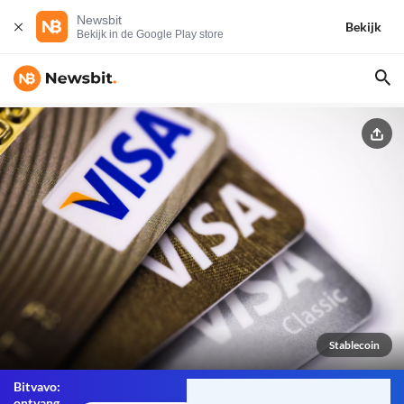
Newsbit
Bekijk
Bekijk in de Google Play store
Stablecoin
Bitvavo:
ontvang