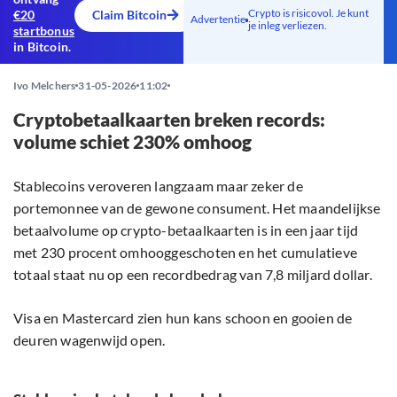
Crypto is risicovol. Je kunt
€20
Claim Bitcoin
Advertentie
je inleg verliezen.
startbonus
in Bitcoin.
Ivo Melchers
31-05-2026
11:02
Cryptobetaalkaarten breken records:
volume schiet 230% omhoog
Stablecoins veroveren langzaam maar zeker de
portemonnee van de gewone consument. Het maandelijkse
betaalvolume op crypto-betaalkaarten is in een jaar tijd
met 230 procent omhooggeschoten en het cumulatieve
totaal staat nu op een recordbedrag van 7,8 miljard dollar.
Visa en Mastercard zien hun kans schoon en gooien de
deuren wagenwijd open.