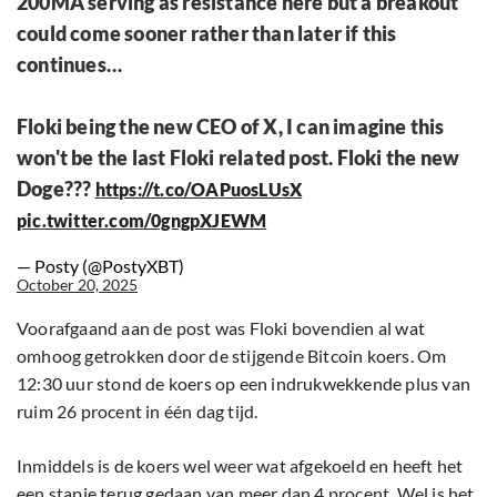
200MA serving as resistance here but a breakout
could come sooner rather than later if this
continues…
Floki being the new CEO of X, I can imagine this
won't be the last Floki related post. Floki the new
Doge???
https://t.co/OAPuosLUsX
pic.twitter.com/0gngpXJEWM
— Posty (@PostyXBT)
October 20, 2025
Voorafgaand aan de post was Floki bovendien al wat
omhoog getrokken door de stijgende Bitcoin koers. Om
12:30 uur stond de koers op een indrukwekkende plus van
ruim 26 procent in één dag tijd.
Inmiddels is de koers wel weer wat afgekoeld en heeft het
een stapje terug gedaan van meer dan 4 procent. Wel is het