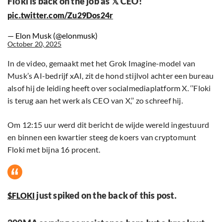
Flōki is back on the job as 𝕏 CEO!
pic.twitter.com/Zu29Dos24r
— Elon Musk (@elonmusk)
October 20, 2025
In de video, gemaakt met het Grok Imagine-model van
Musk’s AI-bedrijf xAI, zit de hond stijlvol achter een bureau
alsof hij de leiding heeft over socialmediaplatform X. ‘’Floki
is terug aan het werk als CEO van X,’’ zo schreef hij.
Om 12:15 uur werd dit bericht de wijde wereld ingestuurd
en binnen een kwartier steeg de koers van cryptomunt
Floki met bijna 16 procent.
just spiked on the back of this post.
$FLOKI