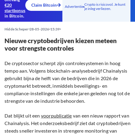
Crypto is risicovol. Je kunt
€20
Claim Bitcoin
Advertentie
je inleg verliezen.
startbonus
in Bitcoin.
Hidde Scheper
28-05-2026
15:39
Nieuwe cryptobedrijven kiezen meteen
voor strengste controles
De cryptosector scherpt zijn controlesystemen in hoog
tempo aan. Volgens blockchain-analysebedrijf Chainalysis
gebruikt bijna de helft van de bedrijven die in 2026 de
cryptomarkt betreedt, inmiddels beveiligings- en
compliance-instellingen die enkele jaren geleden nog tot de
strengste van de industrie behoorden.
Dat blijkt uit een
voorpublicatie
van een nieuw rapport van
Chainalysis. Het onderzoeksbedrijf ziet dat cryptobedrijven
steeds sneller investeren in strengere monitoring van