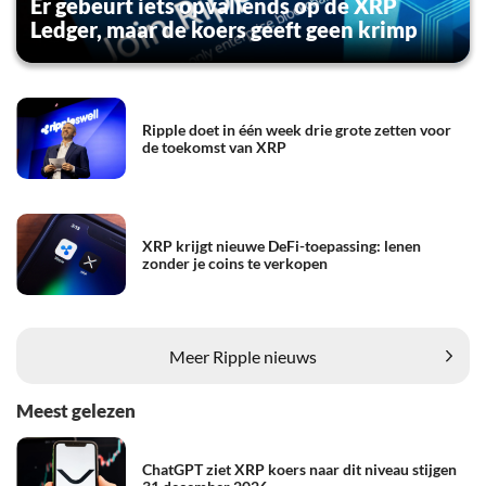
Er gebeurt iets opvallends op de XRP
Ledger, maar de koers geeft geen krimp
Ripple doet in één week drie grote zetten voor
de toekomst van XRP
XRP krijgt nieuwe DeFi-toepassing: lenen
zonder je coins te verkopen
Meer Ripple nieuws
Meest gelezen
ChatGPT ziet XRP koers naar dit niveau stijgen