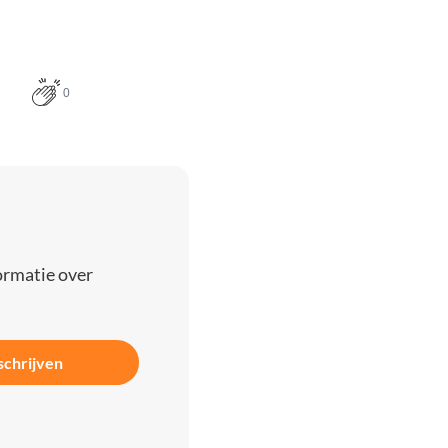
0
ormatie over
schrijven