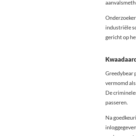
aanvalsmeth
Onderzoeker 
industriële s
gericht op h
Kwaadaardi
Greedybear p
vermomd als 
De criminele
passeren.
Na goedkeuri
inloggegeven