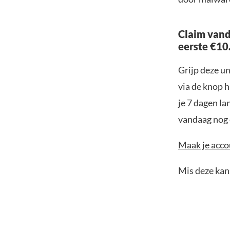
Claim vand
eerste €10
Grijp deze u
via de knop h
je 7 dagen la
vandaag nog e
Maak je accou
Mis deze kans