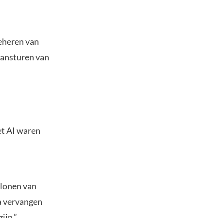
eheren van
aansturen van
et AI waren
klonen van
a vervangen
ijn.”