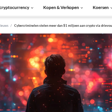
cryptocurrency
Kopen & Verkopen
Koersen
ieuws
Cybercriminelen stelen meer dan $1 miljoen aan crypto via drievo