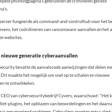
mpele phishingpagina’s gebruikten de criminelen gelikte
na’s.
 server fungeerde als command-and-controlhub voor het b
evens, het coördineren van ransomware-aanvallen en het 
ze websites.
t nieuwe generatie cyberaanvallen
Security bevatte de aanvalscode aanwijzingen dat delen m
 Dit maakte het mogelijk om snel op te schalen en nieuwe
n te ontwikkelen.
 CEO van cybersecuritybedrijf Cyvers, waarschuwt: “Het 
llet-plugins, het opblazen van beoordelingen en het daarn
 is een groeiend probleem. Gebruikers moeten extra alert z