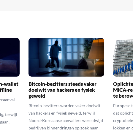
n-wallet
Bitcoin-bezitters steeds vaker
Oplichte
ffline
doelwit van hackers en fysiek
MiCA-re
geweld
te berov
eraanval
Bitcoin-bezitters worden vaker doelwit
Europese 
van hackers en fysiek geweld, terwijl
dat oplic
g, terwijl
Noord-Koreaanse aanvallers wereldwijd
cryptobele
gaan.
bedrijven binnendringen op zoek naar
lokken en d