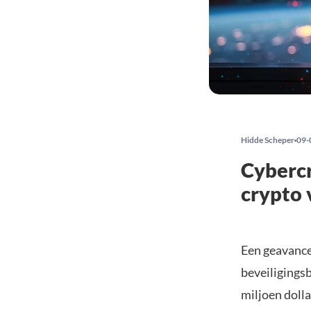
Hidde Scheper
09-
Cybercr
crypto 
Een geavance
beveiligings
miljoen doll