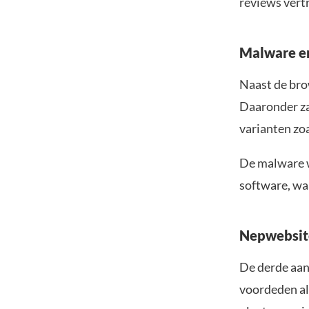
reviews vert
Malware en
Naast de bro
Daaronder za
varianten zoa
De malware w
software, wa
Nepwebsite
De derde aan
voordeden al