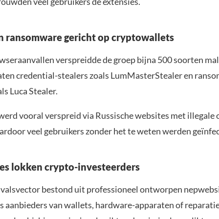
rouwden veel gebruikers de extensies.
 ransomware gericht op cryptowallets
wseraanvallen verspreidde de groep bijna 500 soorten ma
ten credential-stealers zoals LumMasterStealer en rans
ls Luca Stealer.
erd vooral verspreid via Russische websites met illegale 
ardoor veel gebruikers zonder het te weten werden geïnfe
s lokken crypto-investeerders
valsvector bestond uit professioneel ontworpen nepwebsit
s aanbieders van wallets, hardware-apparaten of reparatie