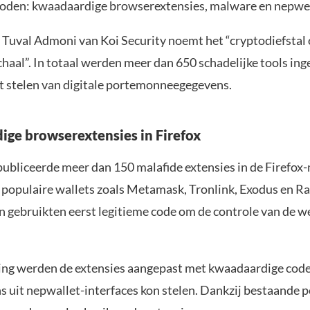
oden: kwaadaardige browserextensies, malware en nepwe
Tuval Admoni van Koi Security noemt het “crypto­diefstal
chaal”. In totaal werden meer dan 650 schadelijke tools ing
et stelen van digitale portemonneegegevens.
ge browserextensies in Firefox
ubliceerde meer dan 150 malafide extensies in de Firefox-
populaire wallets zoals Metamask, Tronlink, Exodus en Ra
n gebruikten eerst legitieme code om de controle van de w
ng werden de extensies aangepast met kwaadaardige code 
s uit nepwallet-interfaces kon stelen. Dankzij bestaande p