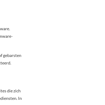
lware.
omware-
of gebarsten
cteerd.
es die zich
diensten. In