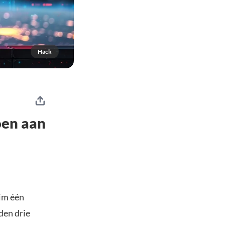
Hack
oen aan
uim één
den drie