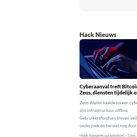
Hack Nieuws
Cyberaanval treft Bitcoi
Zeus, diensten tijdelijk o
Zeus Wallet haalde na een cyb
zijn infrastructuur offline.
Gebruikersfondsen bleven veili
onderzoek en herstel nog door
Hidde Scheper
6 uur geleden
1 – 3 min