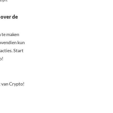
 over de
n te maken
Bovendien kun
acties. Start
o!
t van Crypto!