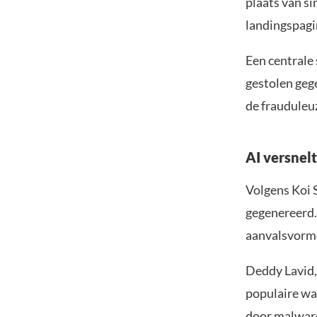
plaats van si
landingspagi
Een centrale
gestolen geg
de frauduleu
AI versnel
Volgens Koi 
gegenereerd.
aanvalsvorme
Deddy Lavid,
populaire wa
door malware