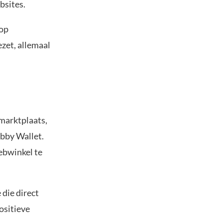
bsites.
 op
ezet, allemaal
marktplaats,
bby Wallet.
ebwinkel te
die direct
ositieve