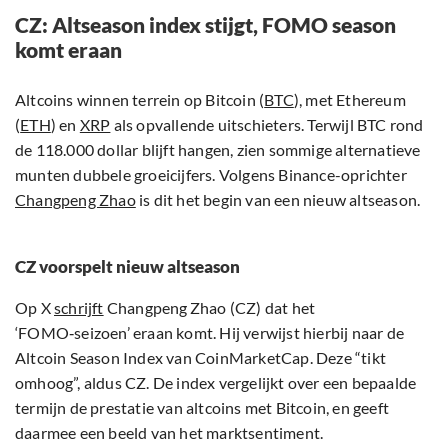
CZ: Altseason index stijgt, FOMO season
komt eraan
Altcoins winnen terrein op Bitcoin (
BTC
), met Ethereum
(
ETH
) en
XRP
als opvallende uitschieters. Terwijl BTC rond
de 118.000 dollar blijft hangen, zien sommige alternatieve
munten dubbele groeicijfers. Volgens Binance-oprichter
Changpeng Zhao
is dit het begin van een nieuw altseason.
CZ voorspelt nieuw altseason
Op X
schrijft
Changpeng Zhao (CZ) dat het
‘FOMO‑seizoen’ eraan komt. Hij verwijst hierbij naar de
Altcoin Season Index van CoinMarketCap. Deze “tikt
omhoog”, aldus CZ. De index vergelijkt over een bepaalde
termijn de prestatie van altcoins met Bitcoin, en geeft
daarmee een beeld van het marktsentiment.