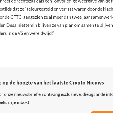
hreef de rechtszaak als een “onvolledige weergave van de f
stijds dat ze “teleurgesteld en verrast waren door de klac
or de CFTC, aangezien ze al meer dan twee jaar samenwer
er. Desalniettemin blijven ze van plan om samen te blijve
ers in de VS en wereldwijd.”
e op de hoogte van het laatste Crypto Nieuws
or onze nieuwsbrief en ontvang exclusieve, diepgaande inf
eks in je inbox!