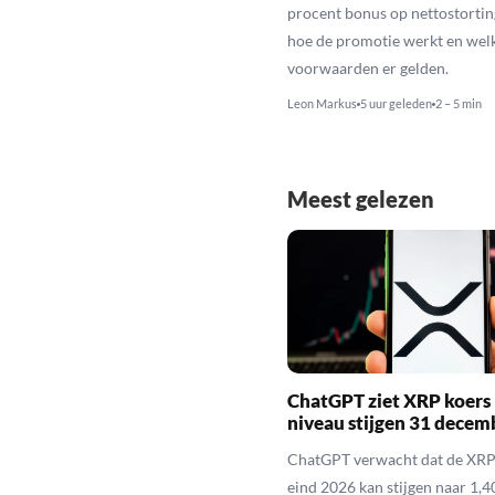
procent bonus op nettostortin
hoe de promotie werkt en wel
voorwaarden er gelden.
Leon Markus
5 uur geleden
2 – 5 min
Meest gelezen
ChatGPT ziet XRP koers 
niveau stijgen 31 decem
ChatGPT verwacht dat de XRP
eind 2026 kan stijgen naar 1,40