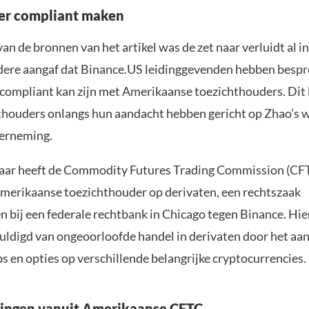
ter compliant maken
an de bronnen van het artikel was de zet naar verluidt al i
ndere aangaf dat Binance.US leidinggevenden hebben bespr
r compliant kan zijn met Amerikaanse toezichthouders. Dit
thouders onlangs hun aandacht hebben gericht op Zhao’s 
erneming.
 jaar heeft de Commodity Futures Trading Commission (CFT
Amerikaanse toezichthouder op derivaten, een rechtszaak
 bij een federale rechtbank in Chicago tegen Binance. Hie
huldigd van ongeoorloofde handel in derivaten door het aa
s en opties op verschillende belangrijke cryptocurrencies.
gingen vanuit Amerikaanse CFTC