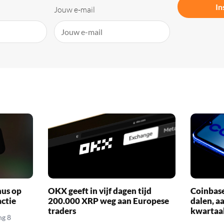
In
Jouw e-mail
nus op
OKX geeft in vijf dagen tijd
Coinbas
actie
200.000 XRP weg aan Europese
dalen, a
traders
kwartaal
ng 8