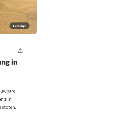
Exchange
ang in
rouwbare
n zijn
 stoten.