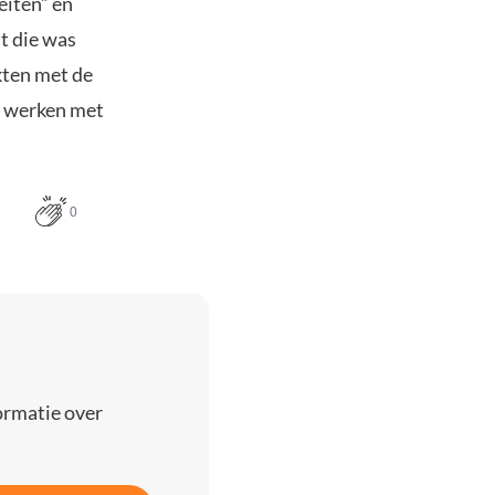
eiten” en
ht die was
kten met de
n werken met
0
ormatie over