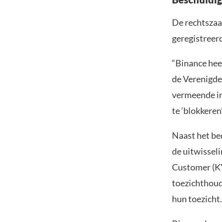
De rechtszaa
geregistreerd
“Binance hee
de Verenigde
vermeende in
te ‘blokkeren
Naast het be
de uitwissel
Customer (KY
toezichthoud
hun toezicht.