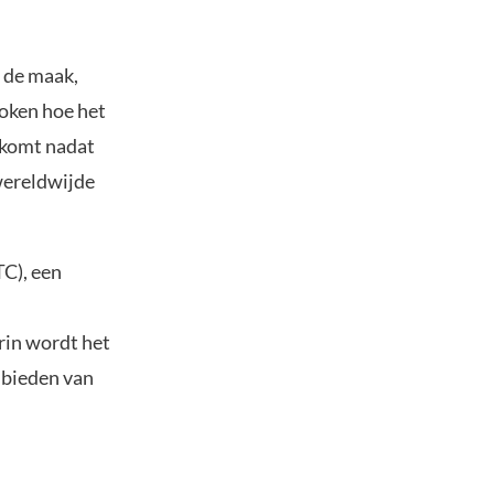
n de maak,
oken hoe het
 komt nadat
wereldwijde
C), een
rin wordt het
nbieden van