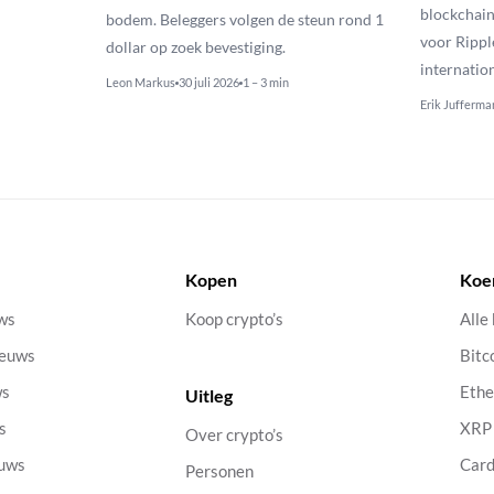
blockchain
bodem. Beleggers volgen de steun rond 1
voor Rippl
dollar op zoek bevestiging.
internatio
Leon Markus
30 juli 2026
1 – 3 min
Erik Jufferma
Kopen
Koe
uws
Koop crypto’s
Alle
ieuws
Bitc
ws
Eth
Uitleg
s
XRP
Over crypto’s
euws
Car
Personen