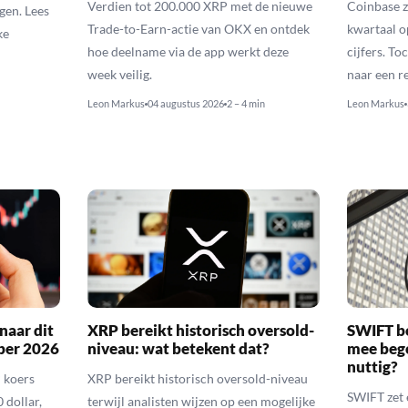
Verdien tot 200.000 XRP met de nieuwe
Coinbase z
gen. Lees
Trade-to-Earn-actie van OKX en ontdek
kwartaal o
ke
hoe deelname via de app werkt deze
cijfers. T
week veilig.
naar een r
Leon Markus
04 augustus 2026
2 – 4 min
Leon Markus
naar dit
XRP bereikt historisch oversold-
SWIFT b
ber 2026
niveau: wat betekent dat?
mee bego
nuttig?
 koers
XRP bereikt historisch oversold-niveau
SWIFT zet 
 dollar,
terwijl analisten wijzen op een mogelijke