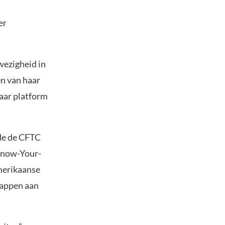
er
wezigheid in
en van haar
aar platform
gde de CFTC
 Know-Your-
Amerikaanse
nappen aan