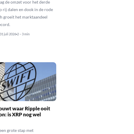
ag de omzet voor het derde
p rij dalen en dook in de rode
och groeit het marktaandeel
ecord.
31 juli 2026
2 – 3 min
ouwt waar Ripple ooit
n: is XRP nog wel
een grote stap met