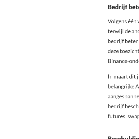
Bedrijf be
Volgens één v
terwijl de a
bedrijf bete
deze toezich
Binance-ond
In maart dit
belangrijke 
aangespannen
bedrijf besc
futures, swap
Beschuldi