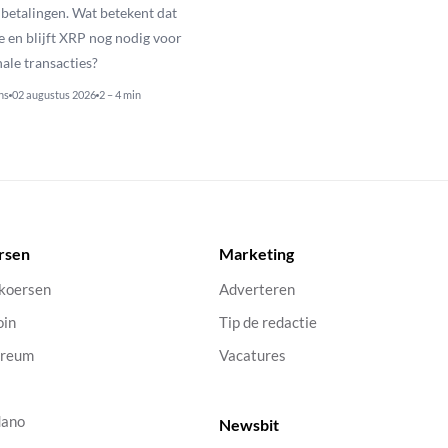
betalingen. Wat betekent dat
e en blijft XRP nog nodig voor
nale transacties?
ns
02 augustus 2026
2 – 4 min
rsen
Marketing
 koersen
Adverteren
oin
Tip de redactie
ereum
Vacatures
dano
Newsbit