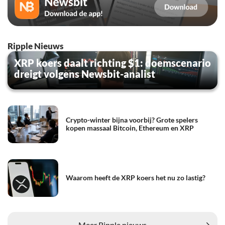
Ripple Nieuws
XRP koers daalt richting $1: doemscenario
dreigt volgens Newsbit-analist
Crypto-winter bijna voorbij? Grote spelers
kopen massaal Bitcoin, Ethereum en XRP
Waarom heeft de XRP koers het nu zo lastig?
Meer Ripple nieuws