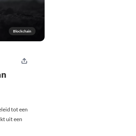
Blockchain
an
leid tot een
kt uit een