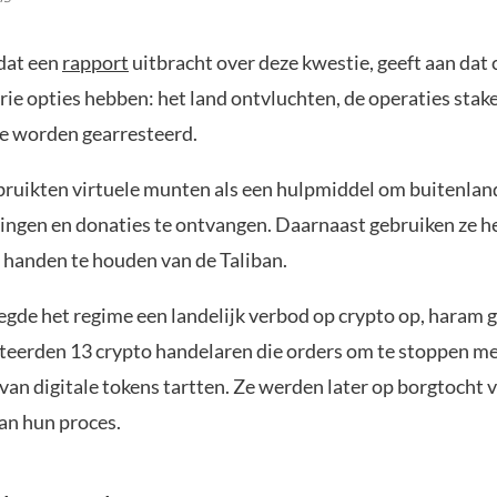
 dat een
rapport
uitbracht over deze kwestie, geeft aan dat 
ie opties hebben: het land ontvluchten, de operaties stake
te worden gearresteerd.
ruikten virtuele munten als een hulpmiddel om buitenlan
ngen en donaties te ontvangen. Daarnaast gebruiken ze h
t handen te houden van de Taliban.
legde het regime een landelijk verbod op crypto op, haram
steerden 13 crypto handelaren die orders om te stoppen me
an digitale tokens tartten. Ze werden later op borgtocht v
an hun proces.