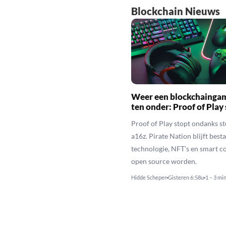
Blockchain Nieuws
Weer een blockchainga
ten onder: Proof of Play
Proof of Play stopt ondanks s
a16z. Pirate Nation blijft besta
technologie, NFT’s en smart c
open source worden.
Hidde Scheper
Gisteren 6:58u
1 – 3 mi