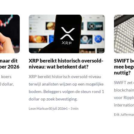
naar dit
XRP bereikt historisch oversold-
SWIFT b
ber 2026
niveau: wat betekent dat?
mee bego
nuttig?
 koers
XRP bereikt historisch oversold-niveau
SWIFT zet 
 dollar,
terwijl analisten wijzen op een mogelijke
blockchain
bodem. Beleggers volgen de steun rond 1
voor Rippl
dollar op zoek bevestiging.
internatio
Leon Markus
30 juli 2026
1 – 3 min
Erik Jufferma