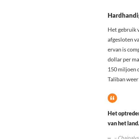
Hardhandig
Het gebruik 
afgesloten va
ervan is com
dollar per m
150 miljoen 
Taliban weer
Het optreden
van het land
– Chainalys