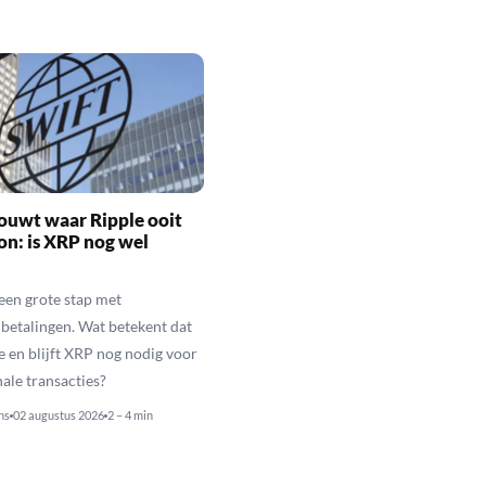
ouwt waar Ripple ooit
n: is XRP nog wel
een grote stap met
betalingen. Wat betekent dat
e en blijft XRP nog nodig voor
nale transacties?
ns
02 augustus 2026
2 – 4 min