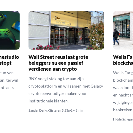
mestudio
Wall Street reus laat grote
Wells Fa
 stopt
beleggers nu een passief
blockcha
verdienen aan crypto
teun van
Wells Farg
BNY voegt staking toe aan zijn
an, terwijl
blockchain
cryptoplatform en wil samen met Galaxy
ontracts
waardoor i
crypto eenvoudiger maken voor
en nacht s
institutionele klanten.
wijziginge
n
bankreken
Sander Derks
Gisteren 5:23u
1 – 3 min
Hidde Schepe