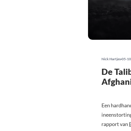
Nick Hartjes
05-10
De Tali
Afghan
Een hardhand
ineenstorting
rapport van