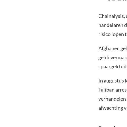
Chainalysis,
handelaren dr
risico lopen 
Afghanen geb
geldovermaki
spaargeld ui
In augustus 
Taliban arre
verhandelen v
afwachting v