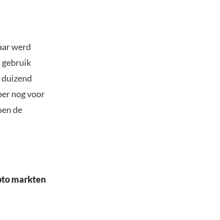
jaar werd
t gebruik
0 duizend
ber nog voor
oen de
ypto markten