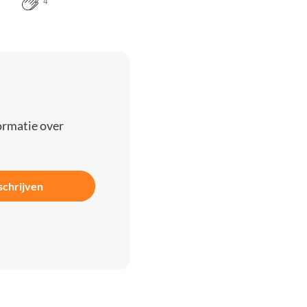
4
ormatie over
schrijven