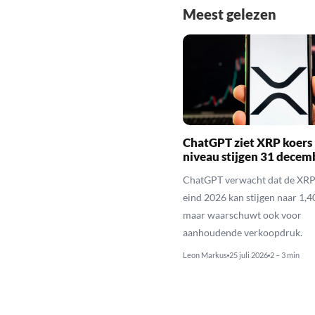
Meest gelezen
ChatGPT ziet XRP koers 
niveau stijgen 31 decem
ChatGPT verwacht dat de XRP
eind 2026 kan stijgen naar 1,40
maar waarschuwt ook voor
aanhoudende verkoopdruk.
Leon Markus
25 juli 2026
2 – 3 min