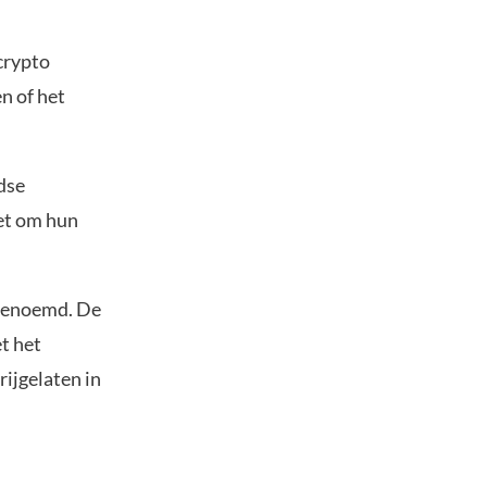
crypto
n of het
dse
et om hun
 genoemd. De
t het
rijgelaten in