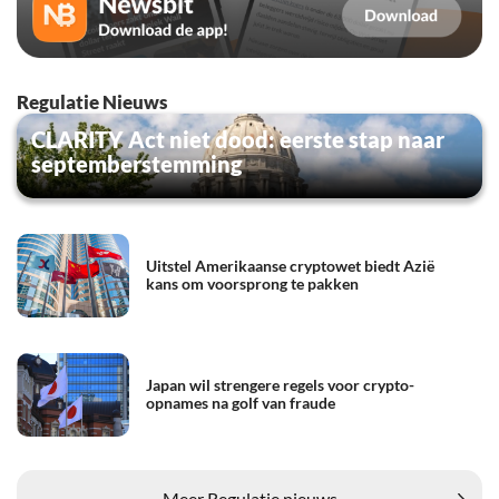
Regulatie Nieuws
CLARITY Act niet dood: eerste stap naar
septemberstemming
Uitstel Amerikaanse cryptowet biedt Azië
kans om voorsprong te pakken
Japan wil strengere regels voor crypto-
opnames na golf van fraude
Meer Regulatie nieuws